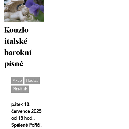
Kouzlo
italské
barokní
písně
Akce
Hudba
Plzeň jih
pátek 18.
července 2025
od 18 hod.,
Spálené Poříčí,