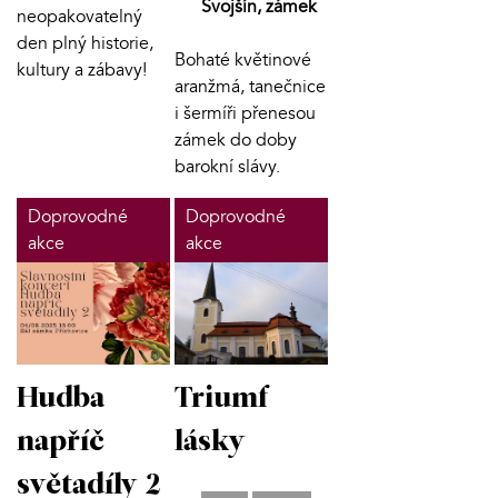
Svojšín, zámek
neopakovatelný
den plný historie,
Bohaté květinové
kultury a zábavy!
aranžmá, tanečnice
i šermíři přenesou
zámek do doby
barokní slávy.
Doprovodné
Doprovodné
akce
akce
Hudba
Triumf
napříč
lásky
světadíly 2