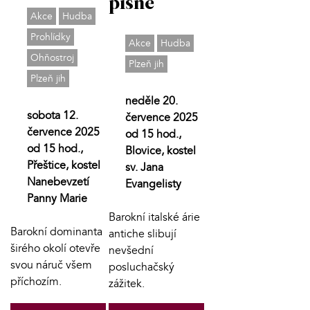
písně
Akce
Hudba
Prohlídky
Akce
Hudba
Ohňostroj
Plzeň jih
Plzeň jih
neděle 20.
sobota 12.
července 2025
července 2025
od 15 hod.,
od 15 hod.,
Blovice, kostel
Přeštice, kostel
sv. Jana
Nanebevzetí
Evangelisty
Panny Marie
Barokní italské árie
Barokní dominanta
antiche slibují
širého okolí otevře
nevšední
svou náruč všem
posluchačský
příchozím.
zážitek.