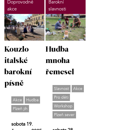
Doprovodné
Barokní
akce
slavnosti
Kouzlo
Hudba
italské
mnoha
barokní
řemesel
písně
Slavnost
Akce
Pro děti
Akce
Hudba
Workshop
Plzeň jih
Plzeň sever
sobota 19.