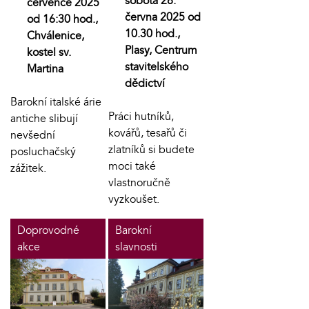
sobota 28.
července 2025
června 2025 od
od 16:30 hod.,
10.30 hod.,
Chválenice,
Plasy, Centrum
kostel sv.
stavitelského
Martina
dědictví
Barokní italské árie
Práci hutníků,
antiche slibují
kovářů, tesařů či
nevšední
zlatníků si budete
posluchačský
moci také
zážitek.
vlastnoručně
vyzkoušet.
Doprovodné
Barokní
akce
slavnosti