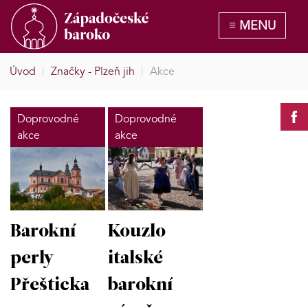
Úvod
|
Značky - Plzeň jih
|
Akce
Doprovodné
Doprovodné
akce
akce
Barokní
Kouzlo
perly
italské
Přešticka
barokní