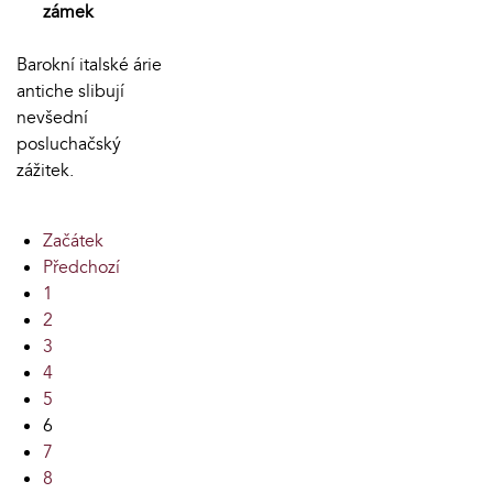
zámek
Barokní italské árie
antiche slibují
nevšední
posluchačský
zážitek.
Začátek
Předchozí
1
2
3
4
5
6
7
8