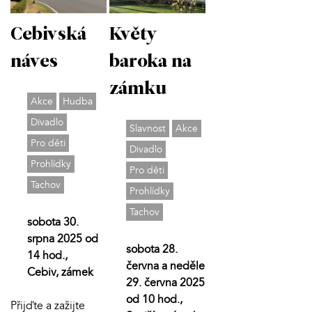
Cebivská
Květy
náves
baroka na
zámku
Akce
Hudba
Divadlo
Slavnost
Akce
Pro děti
Divadlo
Prohlídky
Pro děti
Tachov
Prohlídky
Tachov
sobota 30.
srpna 2025 od
sobota 28.
14 hod.,
června a neděle
Cebiv, zámek
29. června 2025
od 10 hod.,
Přijďte a zažijte