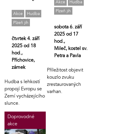
Akce
Hudba
Plzeň jih
Akce
Hudba
Plzeň jih
sobota 6. září
2025 od 17
čtvrtek 4. září
hod.,
2025 od 18
Mileč, kostel sv.
hod.,
Petra a Pavla
Příchovice,
zámek
Příležitost objevit
kouzlo zvuku
Hudba s lehkostí
zrestaurovaných
propojí Evropu se
varhan.
Zemí vycházejícího
slunce.
Doprovodné
akce