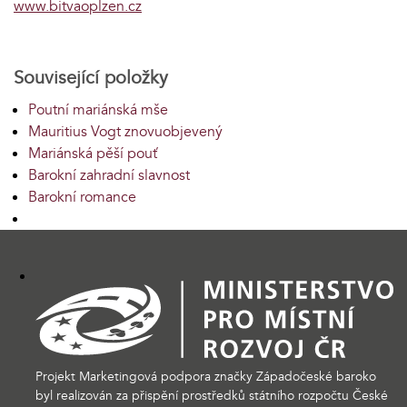
www.bitvaoplzen.cz
Související položky
Poutní mariánská mše
Mauritius Vogt znovuobjevený
Mariánská pěší pouť
Barokní zahradní slavnost
Barokní romance
Projekt Marketingová podpora značky Západočeské baroko
byl realizován za přispění prostředků státního rozpočtu České