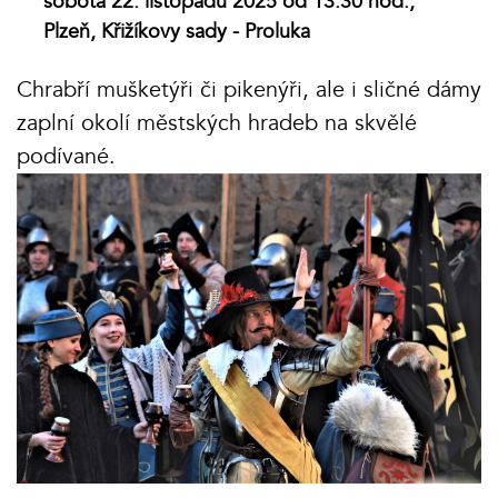
sobota 22. listopadu 2025 od 13.30 hod.,
Plzeň, Křižíkovy sady - Proluka
Chrabří mušketýři či pikenýři, ale i sličné dámy
zaplní okolí městských hradeb na skvělé
podívané.