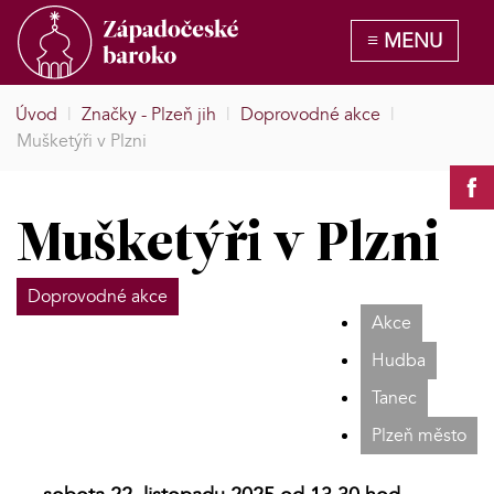
Úvod
|
Značky - Plzeň jih
|
Doprovodné akce
|
Mušketýři v Plzni
Mušketýři v Plzni
Doprovodné akce
Akce
Hudba
Tanec
Plzeň město