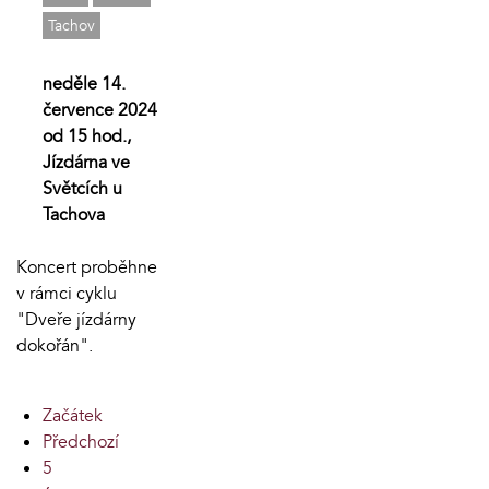
Tachov
neděle 14.
července 2024
od 15 hod.,
Jízdárna ve
Světcích u
Tachova
Koncert proběhne
v rámci cyklu
"Dveře jízdárny
dokořán".
Začátek
Předchozí
5