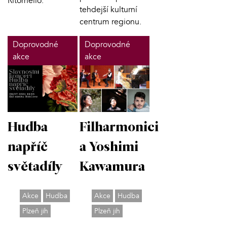
Ritornello.
tehdejší kulturní
centrum regionu.
Doprovodné
Doprovodné
akce
akce
Hudba
Filharmonici
napříč
a Yoshimi
světadíly
Kawamura
Akce
Hudba
Akce
Hudba
Plzeň jih
Plzeň jih