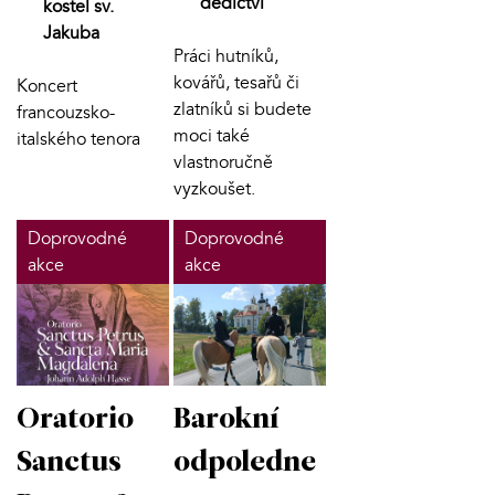
dědictví
kostel sv.
Jakuba
Práci hutníků,
kovářů, tesařů či
Koncert
zlatníků si budete
francouzsko-
moci také
italského tenora
vlastnoručně
vyzkoušet.
Doprovodné
Doprovodné
akce
akce
Oratorio
Barokní
Sanctus
odpoledne