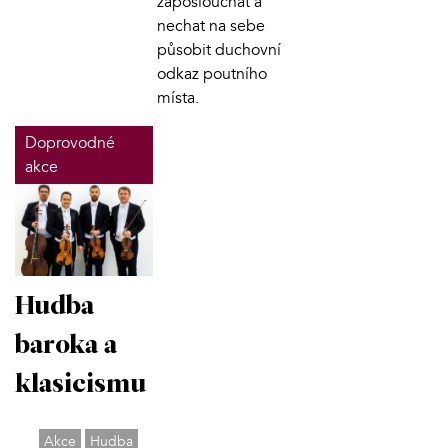
zaposlouchat a
nechat na sebe
působit duchovní
odkaz poutního
místa.
Doprovodné
akce
Hudba
baroka a
klasicismu
Akce
Hudba