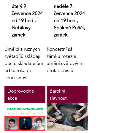
úterý 9.
neděle 7.
července 2024
července 2024
od 19 hod.,
od 19 hod.,
Nebílovy,
Spálené Poříčí,
zámek
zámek
Umělci z různých
Koncertní sál
světadílů skládají
zámku rozezní
poctu skladatelům
umění světových
od baroka po
protagonistů.
současnost.
Doprovodné
Barokní
akce
slavnosti