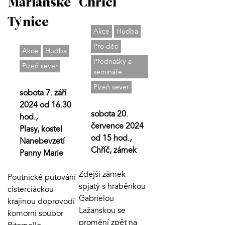
Mariánské
Chříči
Týnice
Akce
Hudba
Pro děti
Akce
Hudba
Přednášky a
Plzeň sever
semináře
Plzeň sever
sobota 7. září
2024 od 16.30
sobota 20.
hod.,
července 2024
Plasy, kostel
od 15 hod.,
Nanebevzetí
Chříč, zámek
Panny Marie
Zdejší zámek
Poutnické putování
spjatý s hraběnkou
cisterciáckou
Gabrielou
krajinou doprovodí
Lažanskou se
komorní soubor
promění zpět na