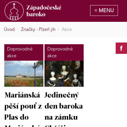
Úvod
|
Značky - Plzeň jih
|
Akce
Doprovodné
Doprovodné
akce
akce
Mariánská
Jedinečný
pěší pouť z
den baroka
Plas do
na zámku