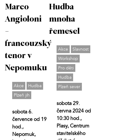
Marco
Hudba
Angioloni
mnoha
-
řemesel
francouzský
Akce
Slavnost
tenor v
Workshop
Nepomuku
Pro děti
Hudba
Akce
Hudba
Plzeň sever
Plzeň jih
sobota 29.
června 2024 od
sobota 6.
10:30 hod.,
července od 19
Plasy, Centrum
hod.,
stavitelského
Nepomuk,