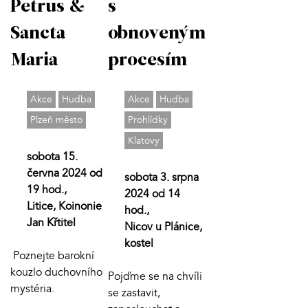
Petrus &
s
Sancta
obnoveným
Maria
procesím
Akce
Hudba
Akce
Hudba
Plzeň město
Prohlídky
Klatovy
sobota 15.
června 2024 od
sobota 3. srpna
19 hod.,
2024 od 14
Litice, Koinonie
hod.,
Jan Křtitel
Nicov u Plánice,
kostel
Poznejte barokní
kouzlo duchovního
Pojďme se na chvíli
mystéria.
se zastavit,