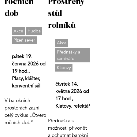
ročních
Prostřený
dob
stůl
rolníků
Akce
Hudba
Plzeň sever
Akce
Přednášky a
pátek 19.
semináře
června 2026 od
Klatovy
19 hod.,
Plasy, klášter,
čtvrtek 14.
konventní sál
května 2026 od
17 hod.,
V barokních
Klatovy, refektář
prostorách zazní
celý cyklus „Čtvero
Přednáška s
ročních dob“.
možností přivonět
a ochutnat barokní