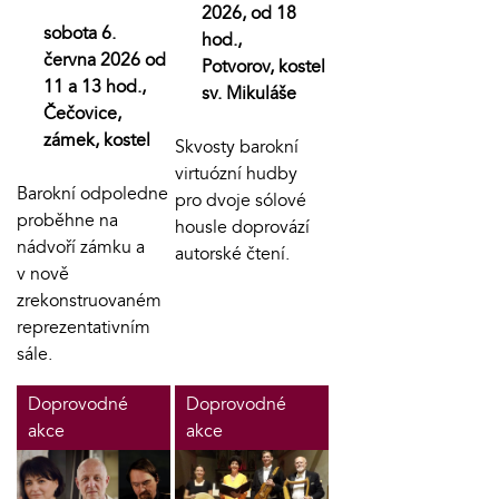
2026, od 18
sobota 6.
hod.,
června 2026 od
Potvorov, kostel
11 a 13 hod.,
sv. Mikuláše
Čečovice,
zámek, kostel
Skvosty barokní
virtuózní hudby
Barokní odpoledne
pro dvoje sólové
proběhne na
housle doprovází
nádvoří zámku a
autorské čtení.
v nově
zrekonstruovaném
reprezentativním
sále.
Doprovodné
Doprovodné
akce
akce