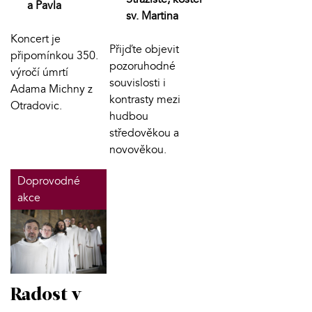
a Pavla
sv. Martina
Koncert je
Přijďte objevit
připomínkou 350.
pozoruhodné
výročí úmrtí
souvislosti i
Adama Michny z
kontrasty mezi
Otradovic.
hudbou
středověkou a
novověkou.
Doprovodné
akce
Radost v