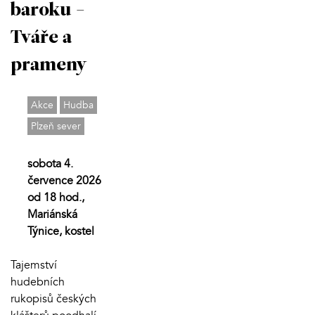
baroku -
Tváře a
prameny
Akce
Hudba
Plzeň sever
sobota 4.
července 2026
od 18 hod.,
Mariánská
Týnice, kostel
Tajemství
hudebních
rukopisů českých