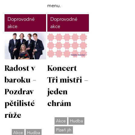
menu.
Doprovodné
Doprovodné
akce
akce
Radost v
Koncert
baroku -
Tři mistři –
Pozdrav
jeden
pětilisté
chrám
růže
Akce
Hudba
Plzeň jih
Akce
Hudba