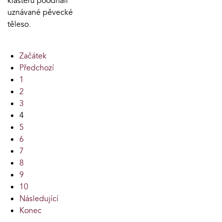
klášterů poodhalí
uznávané pěvecké
těleso.
Začátek
Předchozí
1
2
3
4
5
6
7
8
9
10
Následující
Konec