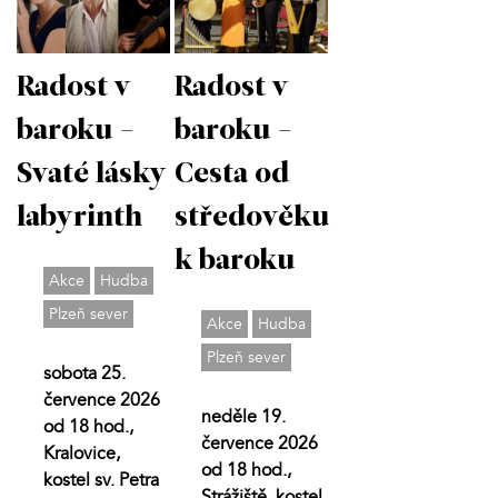
Radost v
Radost v
baroku -
baroku -
Svaté lásky
Cesta od
labyrinth
středověku
k baroku
Akce
Hudba
Plzeň sever
Akce
Hudba
Plzeň sever
sobota 25.
července 2026
neděle 19.
od 18 hod.,
července 2026
Kralovice,
od 18 hod.,
kostel sv. Petra
Strážiště, kostel