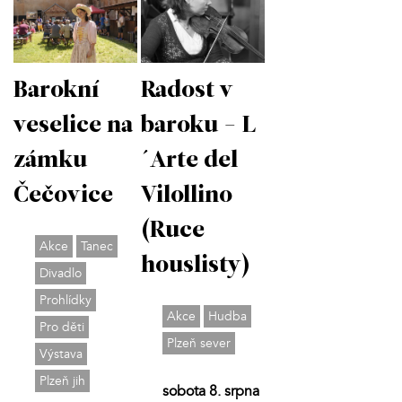
Barokní
Radost v
veselice na
baroku - L
zámku
´Arte del
Čečovice
Vilollino
(Ruce
Akce
Tanec
houslisty)
Divadlo
Prohlídky
Akce
Hudba
Pro děti
Plzeň sever
Výstava
Plzeň jih
sobota 8. srpna