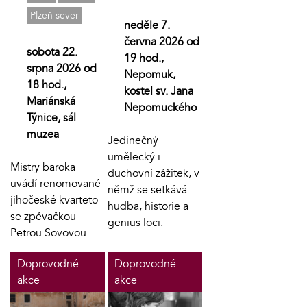
Plzeň sever
neděle 7.
června 2026 od
sobota 22.
19 hod.,
srpna 2026 od
Nepomuk,
18 hod.,
kostel sv. Jana
Mariánská
Nepomuckého
Týnice, sál
muzea
Jedinečný
umělecký i
Mistry baroka
duchovní zážitek, v
uvádí renomované
němž se setkává
jihočeské kvarteto
hudba, historie a
se zpěvačkou
genius loci.
Petrou Sovovou.
Doprovodné
Doprovodné
akce
akce