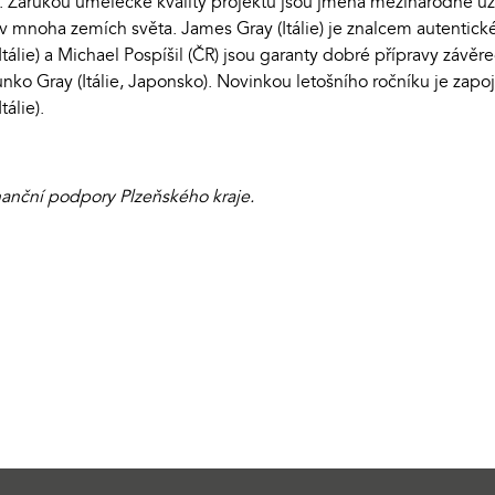
. Zárukou umělecké kvality projektu jsou jména mezinárodně uzn
v mnoha zemích světa. James Gray (Itálie) je znalcem autentic
Itálie) a Michael Pospíšil (ČR) jsou garanty dobré přípravy závě
 Gray (Itálie, Japonsko). Novinkou letošního ročníku je zapoj
tálie).
finanční podpory Plzeňského kraje.