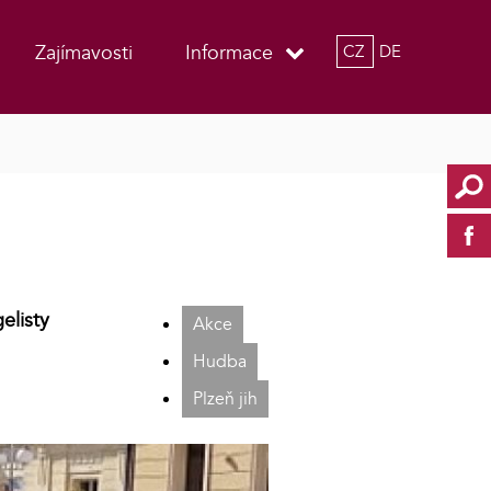
Zajímavosti
Informace
CZ
DE
elisty
Akce
Hudba
Plzeň jih