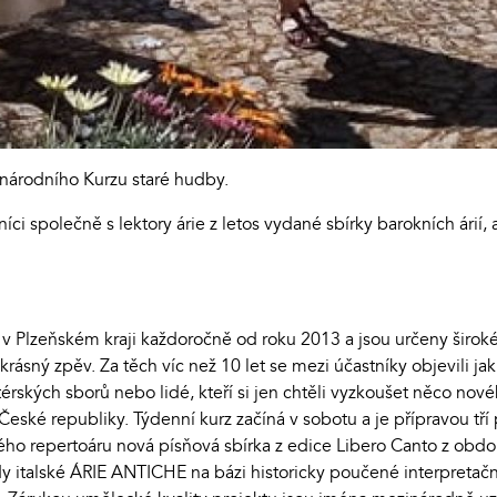
národního Kurzu staré hudby.
ci společně s lektory árie z letos vydané sbírky barokních ári
 v Plzeňském kraji každoročně od roku 2013 a jsou určeny široké
 krásný zpěv. Za těch víc než 10 let se mezi účastníky objevili ja
rských sborů nebo lidé, kteří si jen chtěli vyzkoušet něco nové
České republiky. Týdenní kurz začíná v sobotu a je přípravou tří
ho repertoáru nová písňová sbírka z edice Libero Canto z období
edy italské ÁRIE ANTICHE na bázi historicky poučené interpretačn