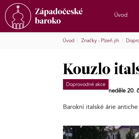
Úvod
Úvod
|
Značky - Plzeň jih
|
Dopr
Kouzlo ital
Doprovodné akce
neděle 20. 
Barokní italské árie antiche