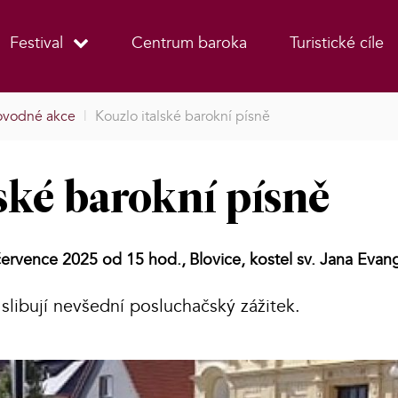
Festival
Centrum baroka
Turistické cíle
ovodné akce
|
Kouzlo italské barokní písně
ské barokní písně
července 2025 od 15 hod.,
Blovice, kostel sv. Jana Evang
 slibují nevšední posluchačský zážitek.