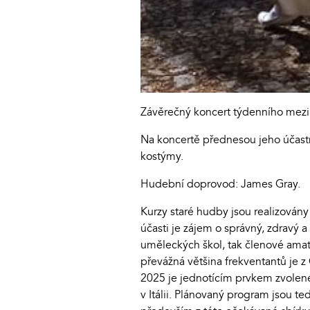
Závěrečný koncert týdenního mezi
Na koncertě přednesou jeho účastní
kostýmy.
Hudební doprovod: James Gray.
Kurzy staré hudby jsou realizovány
účasti je zájem o správný, zdravý a
uměleckých škol, tak členové amaté
převážná většina frekventantů je z 
2025 je jednotícím prvkem zvolené
v Itálii. Plánovaný program jsou t