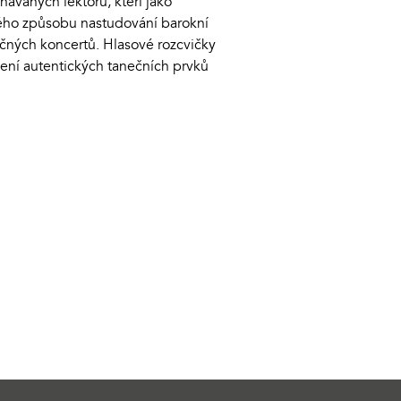
ávaných lektorů, kteří jako
kého způsobu nastudování barokní
rečných koncertů. Hlasové rozcvičky
ení autentických tanečních prvků