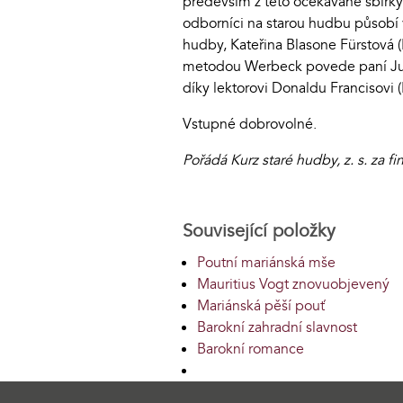
především z této očekávané sbírky
odborníci na starou hudbu působí 
hudby, Kateřina Blasone Fürstová (
metodou Werbeck povede paní Junko
díky lektorovi Donaldu Francisovi (I
Vstupné dobrovolné.
Pořádá Kurz staré hudby, z. s. za 
Související položky
Poutní mariánská mše
Mauritius Vogt znovuobjevený
Mariánská pěší pouť
Barokní zahradní slavnost
Barokní romance