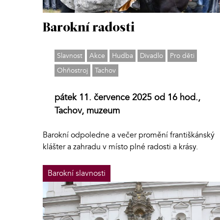
Barokní radosti
Slavnost
Akce
Hudba
Divadlo
Pro děti
Ohňostroj
Tachov
pátek 11. července 2025 od 16 hod.,
Tachov, muzeum
Barokní odpoledne a večer promění františkánský
klášter a zahradu v místo plné radosti a krásy.
Barokní slavnosti