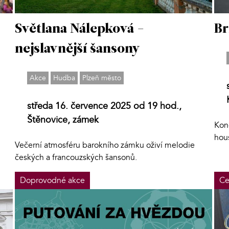
Světlana Nálepková -
Br
nejslavnější šansony
Akce
Hudba
Plzeň město
středa 16. července 2025 od 19 hod.,
Štěnovice, zámek
Konc
hous
Večerní atmosféru barokního zámku oživí melodie
českých a francouzských šansonů.
Doprovodné akce
Ce