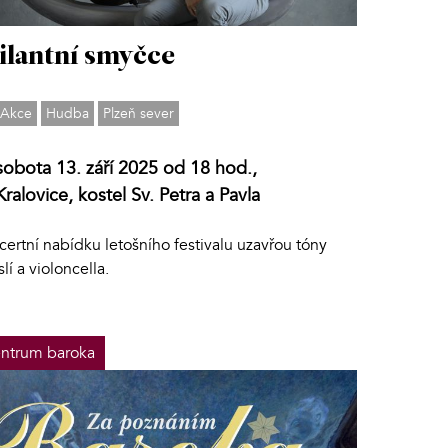
ilantní smyčce
Akce
Hudba
Plzeň sever
sobota 13. září 2025 od 18 hod.,
Kralovice, kostel Sv. Petra a Pavla
ertní nabídku letošního festivalu uzavřou tóny
lí a violoncella.
ntrum baroka