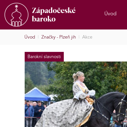
Úvod
Úvod
|
Značky - Plzeň jih
|
Akce
Barokní slavnosti