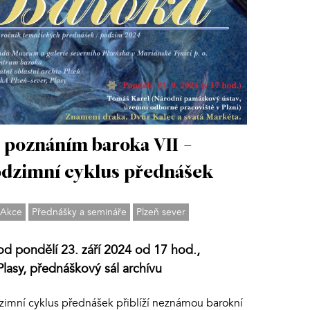
 poznáním baroka VII -
dzimní cyklus přednášek
Akce
Přednášky a semináře
Plzeň sever
od pondělí 23. září 2024 od 17 hod.,
Plasy, přednáškový sál archívu
zimní cyklus přednášek přiblíží neznámou barokní