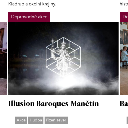
Kladrub a okolní krajiny.
hist
Doprovodné akce
Do
Ba
Illusion Baroques Manětín
Akce
Hudba
Plzeň sever