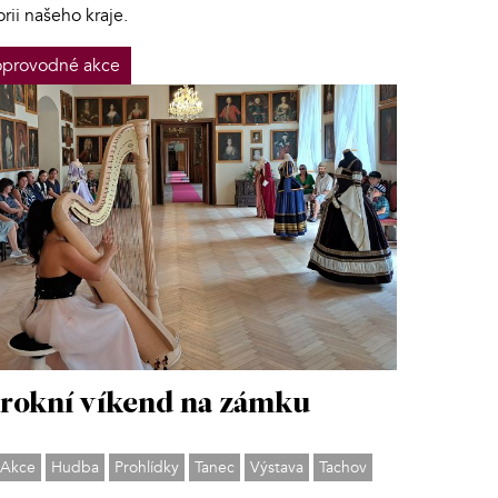
orii našeho kraje.
provodné akce
rokní víkend na zámku
Akce
Hudba
Prohlídky
Tanec
Výstava
Tachov