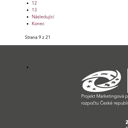
12
13
Následující
Konec
Strana 9 z 21
Projekt Marketingová p
rozpočtu České republi