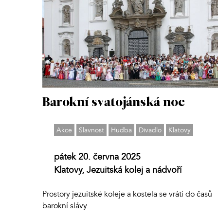
Barokní svatojánská noc
Akce
Slavnost
Hudba
Divadlo
Klatovy
pátek 20. června 2025
Klatovy, Jezuitská kolej a nádvoří
Prostory jezuitské koleje a kostela se vrátí do časů
barokní slávy.