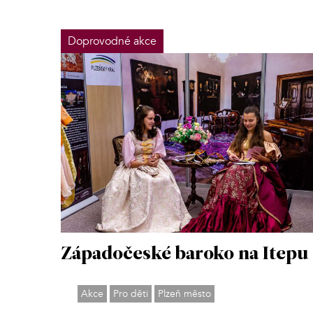
Doprovodné akce
Západočeské baroko na Itepu
Akce
Pro děti
Plzeň město