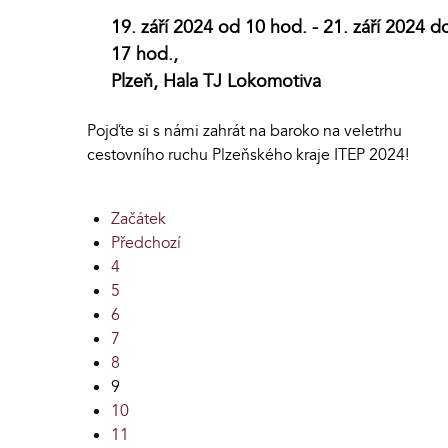
19. září 2024 od 10 hod. - 21. září 2024 d
17 hod.,
Plzeň, Hala TJ Lokomotiva
Pojďte si s námi zahrát na baroko na veletrhu
cestovního ruchu Plzeňského kraje ITEP 2024!
Začátek
Předchozí
4
5
6
7
8
9
10
11