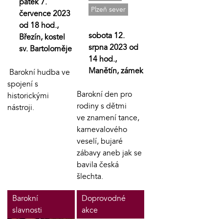
pátek 7.
Plzeň sever
července 2023
od 18 hod.,
sobota 12.
Březín, kostel
srpna 2023 od
sv. Bartoloměje
14 hod.,
Manětín, zámek
Barokní hudba ve
spojení s
Barokní den pro
historickými
rodiny s dětmi
nástroji.
ve znamení tance,
karnevalového
veselí, bujaré
zábavy aneb jak se
bavila česká
šlechta.
Barokní
Doprovodné
slavnosti
akce