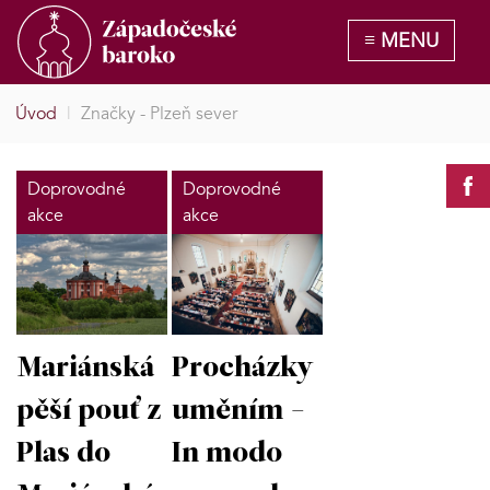
Úvod
|
Značky - Plzeň sever
Doprovodné
Doprovodné
akce
akce
Mariánská
Procházky
pěší pouť z
uměním -
Plas do
In modo