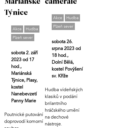
Mariánské
camerale
Týnice
Akce
Hudba
Plzeň sever
Akce
Hudba
Plzeň sever
sobota 26.
srpna 2023 od
sobota 2. září
18 hod.,
2023 od 17
Dolní Bělá,
hod.,
kostel Povýšení
Mariánská
sv. Kříže
Týnice, Plasy,
kostel
Hudba vídeňských
Nanebevzetí
klasiků v podání
Panny Marie
brilantního
hráčského umění
Poutnické putování
na dechové
doprovodí komorní
nástroje.