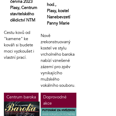
června 2023
hod.,
Plasy, Centrum
Plasy, kostel
stavitelského
Nanebevzetí
dědictví NTM
Panny Marie
Cestu kovů od
Nově
"kamene" ke
zrekonstruovaný
kováři si budete
kostel ve stylu
moci vyzkoušet i
vrcholného baroka
vlastní prací.
nabízí vznešené
zázemí pro zpěv
vynikajícího
mužského
vokálního souboru.
Centrum baroka
Doprovodné
akce