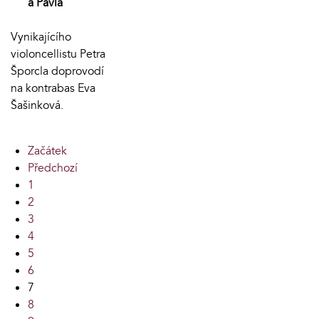
a Pavla
Vynikajícího
violoncellistu Petra
Šporcla doprovodí
na kontrabas Eva
Šašinková.
Začátek
Předchozí
1
2
3
4
5
6
7
8