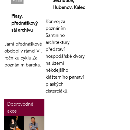
Sechutice,
Akce
Hubenov, Kalec
Plasy,
Konvoj za
přednáškový
poznáním
sál archívu
Santiniho
architektury
Jarní přednáškové
představí
období v rámci VI.
hospodářské dvory
ročníku cyklu Za
na území
poznáním baroka.
někdejšího
klášterního panství
plaských
cisterciáků.
Doprovodné
akce