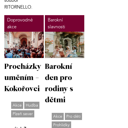
soubor
RITORNELLO.
Doprovodné
Barokní
akce
slavnosti
Procházky
Barokní
uměním -
den pro
Kokořovci
rodiny s
dětmi
Akce
Hudba
Plzeň sever
Akce
Pro děti
Prohlídky