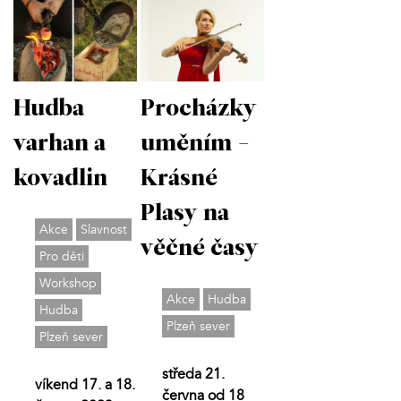
Procházky
Hudba
uměním -
varhan a
Krásné
kovadlin
Plasy na
Akce
Slavnost
věčné časy
Pro děti
Workshop
Akce
Hudba
Hudba
Plzeň sever
Plzeň sever
středa 21.
víkend 17. a 18.
června od 18