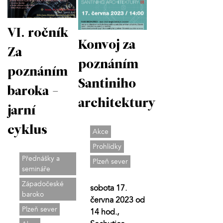
VI. ročník
Konvoj za
Za
poznáním
poznáním
Santiniho
baroka -
architektury
jarní
cyklus
Akce
Prohlídky
Přednášky a
Plzeň sever
semináře
Západočeské
sobota 17.
baroko
června 2023 od
Plzeň sever
14 hod.,