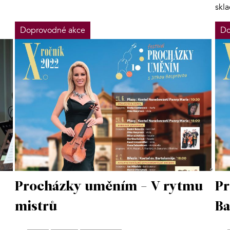
skl
Doprovodné akce
Do
Procházky uměním - V rytmu
Pr
mistrů
Ba