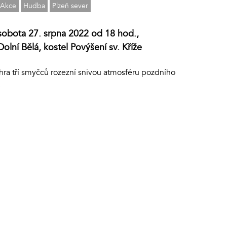
Akce
Hudba
Plzeň sever
sobota 27. srpna 2022 od 18 hod.,
Dolní Bělá, kostel Povýšení sv. Kříže
hra tří smyčců rozezní snivou atmosféru pozdního
.