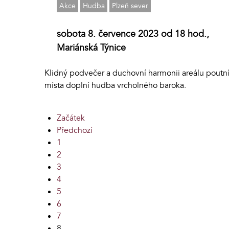
Akce
Hudba
Plzeň sever
sobota 8. července 2023 od 18 hod.,
Mariánská Týnice
Klidný podvečer a duchovní harmonii areálu poutn
místa doplní hudba vrcholného baroka.
Začátek
Předchozí
1
2
3
4
5
6
7
8