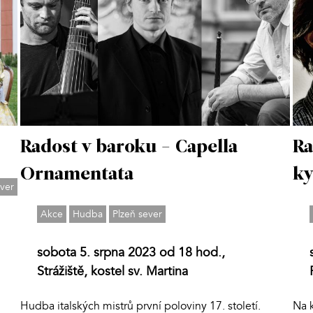
Radost v baroku - Capella
Ra
Ornamentata
ky
ever
Akce
Hudba
Plzeň sever
sobota 5. srpna 2023 od 18 hod.,
Strážiště, kostel sv. Martina
Hudba italských mistrů první poloviny 17. století.
Na 