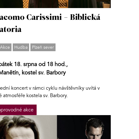
acomo Carissimi - Biblická
atoria
Akce
Hudba
Plzeň sever
pátek 18. srpna od 18 hod.,
Manětín, kostel sv. Barbory
ední koncert v rámci cyklu návštěvníky uvítá v
é atmosféře kostela sv. Barbory.
provodné akce