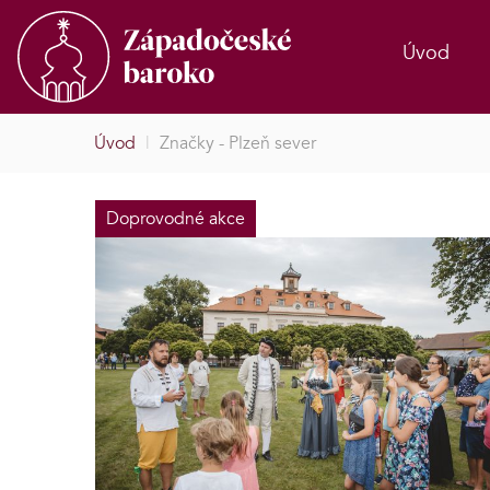
Úvod
Úvod
|
Značky - Plzeň sever
Doprovodné akce