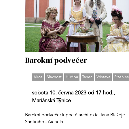
Barokní podvečer
Akce
Slavnost
Hudba
Tanec
Výstava
Plzeň s
sobota 10. června 2023 od 17 hod.,
Mariánská Týnice
Barokní podvečer k poctě architekta Jana Blažeje
Santiniho - Aichela.