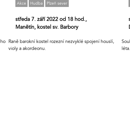
Akce
Hudba
Plzeň sever
středa 7. září 2022 od 18 hod.,
Manětín, kostel sv. Barbory
ího
Raně barokní kostel rozezní nezvyklé spojení houslí,
Sou
violy a akordeonu.
léta