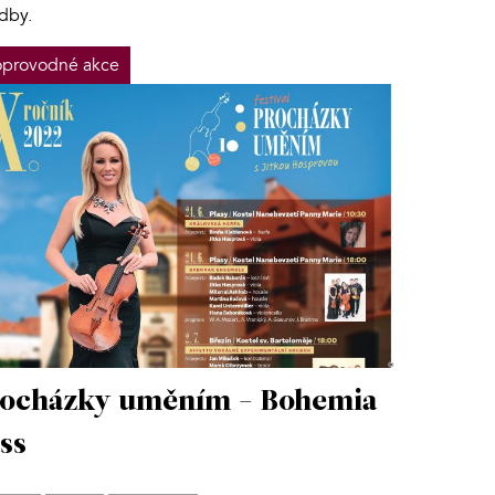
adby.
provodné akce
ocházky uměním - Bohemia
ss