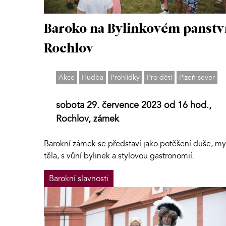
Baroko na Bylinkovém panstv
Rochlov
Akce
Hudba
Prohlídky
Pro děti
Plzeň sever
sobota 29. července 2023 od 16 hod.,
Rochlov, zámek
Barokní zámek se představí jako potěšení duše, mys
těla, s vůní bylinek a stylovou gastronomií.
Barokní slavnosti