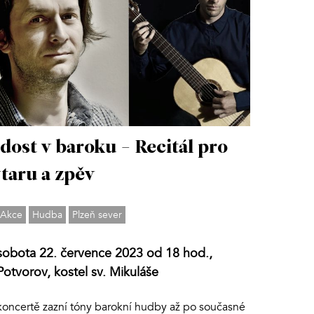
dost v baroku - Recitál pro
taru a zpěv
Akce
Hudba
Plzeň sever
sobota 22. července 2023 od 18 hod.,
Potvorov, kostel sv. Mikuláše
koncertě zazní tóny barokní hudby až po současné