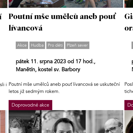
Poutní mše umělců aneb pouť
Gi
í
lívancová
or
Akce
Hudba
Pro děti
Plzeň sever
pátek 11. srpna 2023 od 17 hod.,
Manětín, kostel sv. Barbory
Poutní mše umělců aneb pouť lívancová se uskuteční
Posl
li i
letos již sedmým rokem.
tich
Doprovodné akce
Do