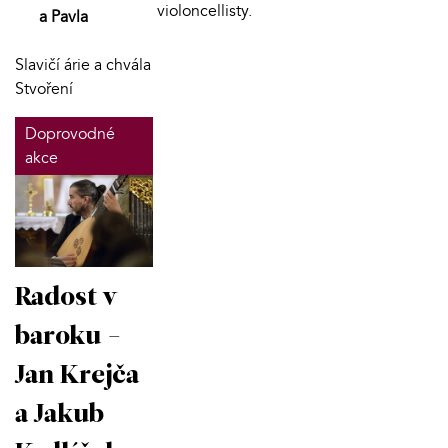
violoncellisty.
a Pavla
Slavičí árie a chvála
Stvoření
Doprovodné
akce
Radost v
baroku -
Jan Krejča
a Jakub