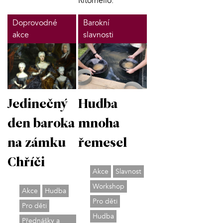
Ritornello.
Doprovodné
Barokní
akce
slavnosti
Jedinečný
Hudba
den baroka
mnoha
na zámku
řemesel
Chříči
Akce
Slavnost
Workshop
Akce
Hudba
Pro děti
Pro děti
Hudba
Přednášky a