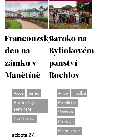
Francouzský
Baroko na
den na
Bylinkovém
zámku v
panství
Manětíně
Rochlov
Akce
Tanec
Akce
Hudba
Přednášky a
Prohlídky
semináře
Výstava
Plzeň sever
Pro děti
Plzeň sever
sobota 27.