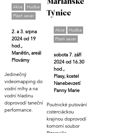
Mariánské
Akce
Hudba
Týnice
Plzeň sever
Akce
Hudba
2. a 3. srpna
2024 od 19
Plzeň sever
hod.,
Manětín, areál
sobota 7. září
Plovárny
2024 od 16.30
hod.,
Jedinečný
Plasy, kostel
videomapping do
Nanebevzetí
vodní mlhy a na
Panny Marie
vodní hladinu
doprovodí taneční
Poutnické putování
performance.
cisterciáckou
krajinou doprovodí
komorní soubor