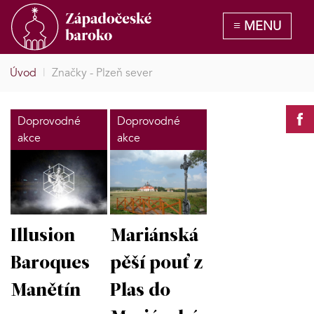
Úvod
|
Značky - Plzeň sever
Doprovodné
Doprovodné
akce
akce
Mariánská
Illusion
pěší pouť z
Baroques
Plas do
Manětín