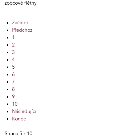
zobcové flétny.
Začátek
Předchozí
1
2
3
4
5
6
7
8
9
10
Následující
Konec
Strana 5 z 10