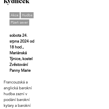
Kydlíček
Akce
Hudba
Plzeň sever
sobota 24.
srpna 2024 od
18 hod.,
Mariánská
Týnice, kostel
Zvěstování
Panny Marie
Francouzská a
anglická barokní
hudba zazní v
podání barokní
kytary a barokní