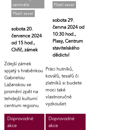
semináře
Plzeň sever
Plzeň sever
sobota 29.
června 2024 od
sobota 20.
10:30 hod.,
července 2024
Plasy, Centrum
od 15 hod.,
stavitelského
Chříč, zámek
dědictví
Zdejší zámek
Práci hutníků,
spjatý s hraběnkou
kovářů, tesařů či
Gabrielou
zlatníků si budete
Lažanskou se
moci také
promění zpět na
vlastnoručně
tehdejší kulturní
vyzkoušet.
centrum regionu.
Doprovodné
Doprovodné
akce
akce