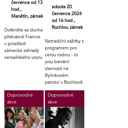
července od 13
sobota 20.
hod.,
července 2024
Manětín, zámek
od 16 hod.,
Rochlov, zámek
Dotkněte se ducha
překrásné Francie
Netradiční zážitky s
v prostředí
programem pro
zámecké zahrady
celou rodinu - to
versaillského vzoru.
jsou barokní
slavnosti na
Bylinkovém
panství v Rochlově.
Doprovodné
Doprovodné
akce
akce