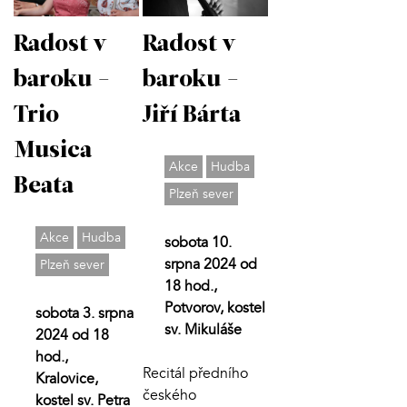
Radost v
Radost v
baroku -
baroku -
Jiří Bárta
Trio
Musica
Akce
Hudba
Beata
Plzeň sever
Akce
Hudba
sobota 10.
srpna 2024 od
Plzeň sever
18 hod.,
Potvorov, kostel
sobota 3. srpna
sv. Mikuláše
2024 od 18
hod.,
Recitál předního
Kralovice,
českého
kostel sv. Petra