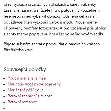
přesmyčkách či záludných otázkách z karet hraběnky
Lažanské. Zahrát si můžete hru o putování v kouzelném
lese nebo si jen vybarvit obrázky. Odměna čeká i na
odvážlivce, kteří vyzkouší barokní módu. Nově máme
připravený neotřelý fotokoutek. A pro vzdělané příslušníky
šlechty máme připravenu hru v šachy na šachovém stolku.
Přijďte si k nám zahrát a popovídat o barokních krásách
Plzeňského kraje.
Související položky
Poutní mariánská mše
Mauritius Vogt znovuobjevený
Mariánská pěší pouť
Barokní zahradní slavnost
Barokní romance