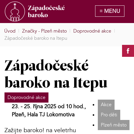
Úvod
|
Značky - Plzeň město
|
Doprovodné akce
|
Západočeské baroko na Itepu
Západočeské
baroko na Itepu
Doprovodné akce
Akce
23. - 25. října 2025 od 10 hod.,
Plzeň, Hala TJ Lokomotiva
Pro děti
Plzeň město
Zažijte baroko! na veletrhu