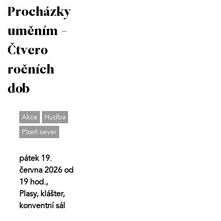
Procházky
uměním -
Čtvero
ročních
dob
Akce
Hudba
Plzeň sever
pátek 19.
června 2026 od
19 hod.,
Plasy, klášter,
konventní sál