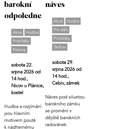
barokní
náves
odpoledne
Akce
Hudba
Pro děti
Akce
Hudba
Prohlídky
Prohlídky
Tachov
Klatovy
sobota 29.
sobota 22.
srpna 2026 od
srpna 2026 od
14 hod.,
14 hod.,
Cebiv, zámek
Nicov u Plánice,
kostel
Náves pod siluetou
barokního zámku
Hudba a rozjímání
se promění v
jsou hlavním
dějiště barokních
motivem poutě
radovánek.
k nádhernému