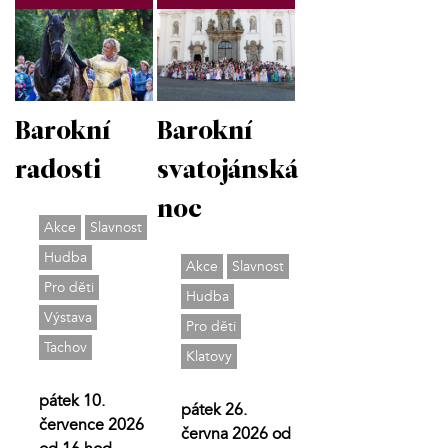
Barokní
Barokní
radosti
svatojánská
noc
Akce
Slavnost
Hudba
Akce
Slavnost
Pro děti
Hudba
Výstava
Pro děti
Tachov
Klatovy
pátek 10.
pátek 26.
července 2026
června 2026 od