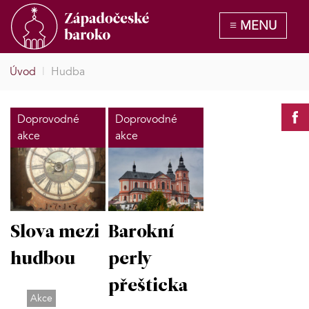
Úvod
|
Hudba
Doprovodné
Doprovodné
akce
akce
Slova mezi
Barokní
hudbou
perly
přešticka
Akce