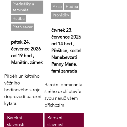
Přednášky a
Akce
Hudba
semináře
Prohlídky
Hudba
Plzeň sever
čtvrtek 23.
července 2026
pátek 24.
od 14 hod.,
července 2026
Přeštice, kostel
od 19 hod.,
Nanebevzetí
Manětín, zámek
Panny Marie,
farní zahrada
Příběh unikátního
věžního
Barokní dominanta
hodinového stroje
širého okolí otevře
doprovodí barokní
svou náruč všem
kytara.
příchozím.
Barokní
Barokní
slavnosti
slavnosti