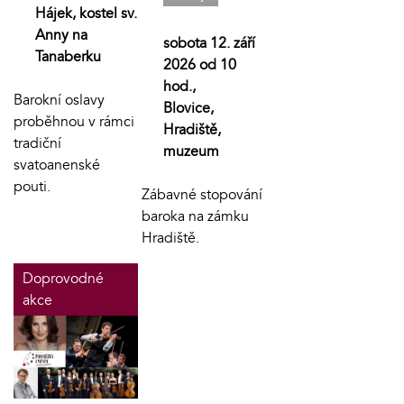
Hájek, kostel sv.
Anny na
sobota 12. září
Tanaberku
2026 od 10
hod.,
Barokní oslavy
Blovice,
proběhnou v rámci
Hradiště,
tradiční
muzeum
svatoanenské
pouti.
Zábavné stopování
baroka na zámku
Hradiště.
Doprovodné
akce