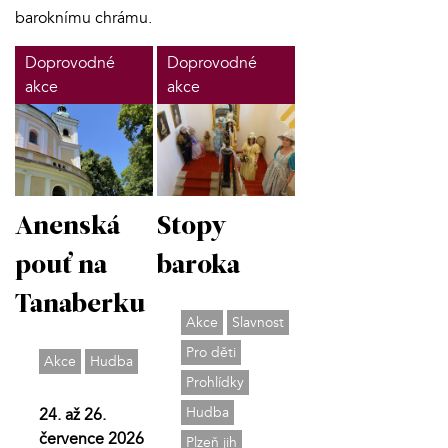
baroknímu chrámu.
Doprovodné
Doprovodné
akce
akce
Anenská
Stopy
pouť na
baroka
Tanaberku
Akce
Slavnost
Pro děti
Akce
Hudba
Prohlídky
Hudba
24. až 26.
července 2026
Plzeň jih