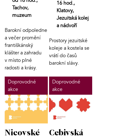
od 16 hod.,
16 hod.,
Tachov,
Klatovy,
muzeum
Jezuitská kolej
a nádvoří
Barokní odpoledne
a večer promění
Prostory jezuitské
františkánský
koleje a kostela se
klášter a zahradu
vrátí do časů
v místo plné
barokní slávy.
radosti a krásy.
Doprovodné
Doprovodné
akce
akce
Nicovské
Cebivská