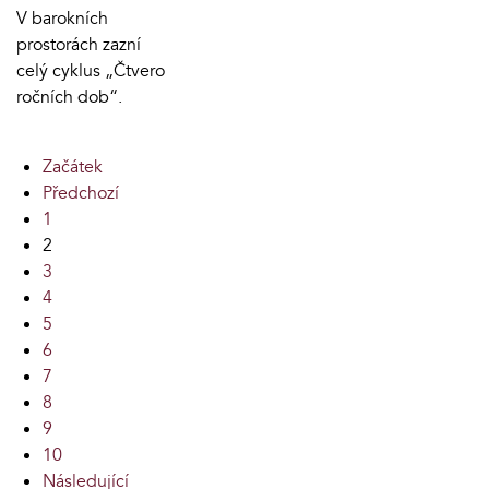
V barokních
prostorách zazní
celý cyklus „Čtvero
ročních dob“.
Začátek
Předchozí
1
2
3
4
5
6
7
8
9
10
Následující