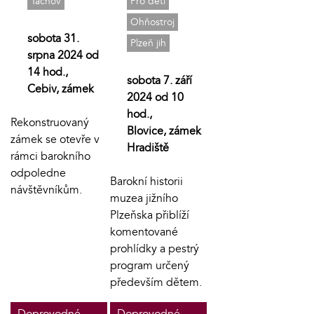
Pro děti
Tachov
Ohňostroj
sobota 31.
Plzeň jih
srpna 2024 od
14 hod.,
sobota 7. září
Cebiv, zámek
2024 od 10
hod.,
Rekonstruovaný
Blovice, zámek
zámek se otevře v
Hradiště
rámci barokního
odpoledne
Barokní historii
návštěvníkům.
muzea jižního
Plzeňska přiblíží
komentované
prohlídky a pestrý
program určený
především dětem.
Doprovodné
Doprovodné