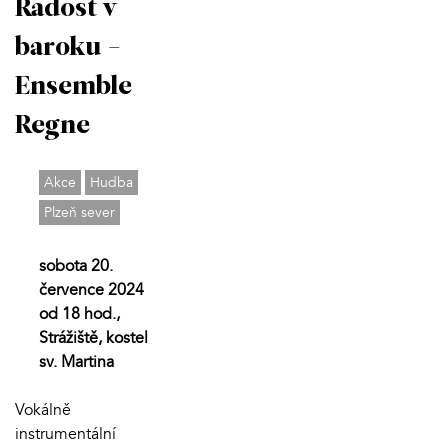
Radost v
baroku -
Ensemble
Regne
Akce
Hudba
Plzeň sever
sobota 20.
července 2024
od 18 hod.,
Strážiště, kostel
sv. Martina
Vokálně
instrumentální