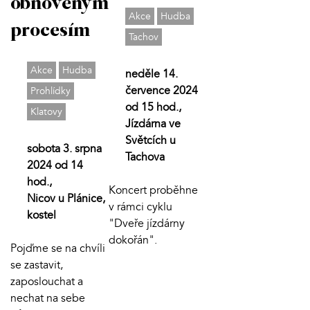
obnoveným
Akce
Hudba
procesím
Tachov
Akce
Hudba
neděle 14.
července 2024
Prohlídky
od 15 hod.,
Klatovy
Jízdárna ve
Světcích u
sobota 3. srpna
Tachova
2024 od 14
hod.,
Koncert proběhne
Nicov u Plánice,
v rámci cyklu
kostel
"Dveře jízdárny
dokořán".
Pojďme se na chvíli
se zastavit,
zaposlouchat a
nechat na sebe