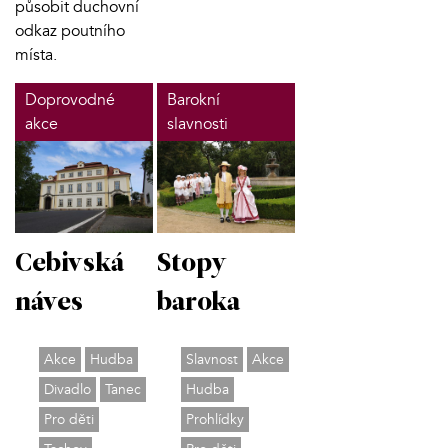
působit duchovní
odkaz poutního
místa.
Doprovodné
Barokní
akce
slavnosti
Stopy
Cebivská
baroka
náves
Slavnost
Akce
Akce
Hudba
Hudba
Divadlo
Tanec
Prohlídky
Pro děti