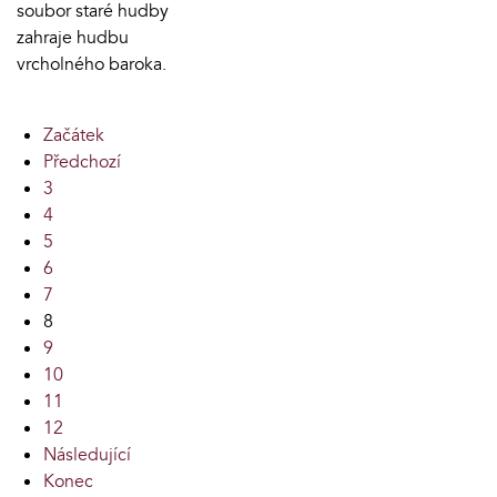
soubor staré hudby
zahraje hudbu
vrcholného baroka.
Začátek
Předchozí
3
4
5
6
7
8
9
10
11
12
Následující
Konec