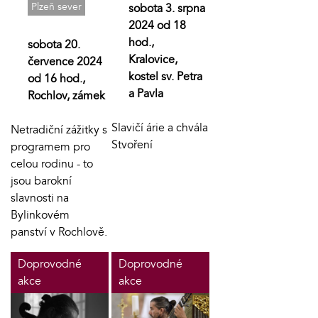
Plzeň sever
sobota 3. srpna
2024 od 18
hod.,
sobota 20.
Kralovice,
července 2024
kostel sv. Petra
od 16 hod.,
a Pavla
Rochlov, zámek
Slavičí árie a chvála
Netradiční zážitky s
Stvoření
programem pro
celou rodinu - to
jsou barokní
slavnosti na
Bylinkovém
panství v Rochlově.
Doprovodné
Doprovodné
akce
akce