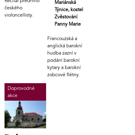
Recitál předního
Mariánská
českého
Týnice, kostel
violoncellisty.
Zvěstování
Panny Marie
Francouzská a
anglická barokní
hudba zazní v
podání barokní
kytary a barokní
zobcové flétny.
Doprovodné
akce