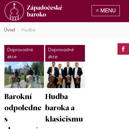
Úvod
|
Hudba
Doprovodné
Doprovodné
akce
akce
Barokní
Hudba
odpoledne
baroka a
s
klasicismu