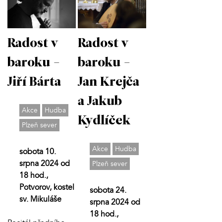
Radost v
Radost v
baroku -
baroku -
Jiří Bárta
Jan Krejča
a Jakub
Akce
Hudba
Kydlíček
Plzeň sever
Akce
Hudba
sobota 10.
srpna 2024 od
Plzeň sever
18 hod.,
Potvorov, kostel
sobota 24.
sv. Mikuláše
srpna 2024 od
18 hod.,