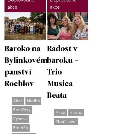
akce
akce
Baroko na
Radost v
Bylinkovém
baroku -
panství
Trio
Rochlov
Musica
Beata
Akce
Hudba
Prohlídky
Akce
Hudba
Výstava
Plzeň sever
Pro děti