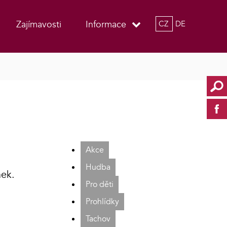
Zajímavosti
Informace
CZ
DE
Akce
Hudba
nek.
Pro děti
Prohlídky
Tachov