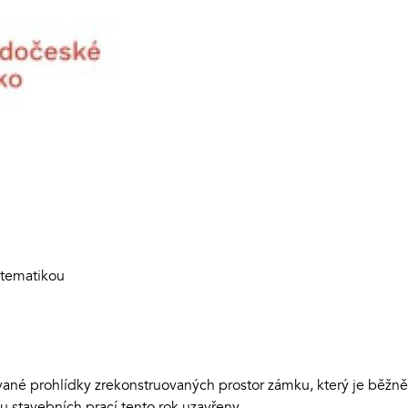
 tematikou
né prohlídky zrekonstruovaných prostor zámku, který je běžně
 stavebních prací tento rok uzavřeny.