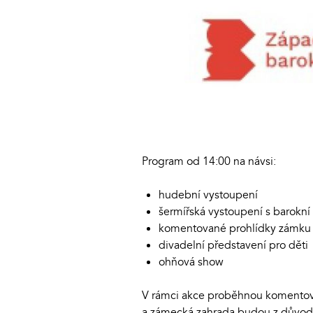
Program od 14:00 na návsi:
hudební vystoupení
šermířská vystoupení s barokní
komentované prohlídky zámku
divadelní představení pro děti
ohňová show
V rámci akce proběhnou komentova
a zámecká zahrada budou z důvodu