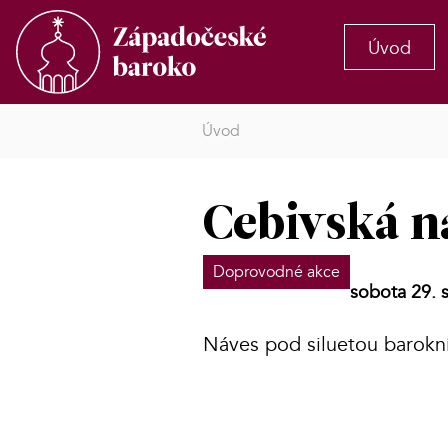
Úvod
Úvod
Cebivská n
Doprovodné akce
sobota 29. 
Náves pod siluetou barokn