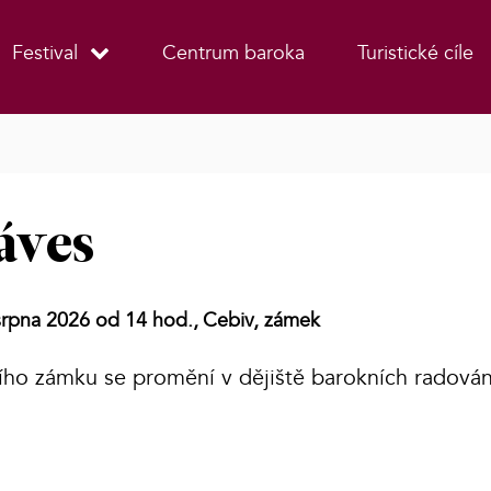
Festival
Centrum baroka
Turistické cíle
áves
srpna 2026 od 14 hod.,
Cebiv, zámek
ího zámku se promění v dějiště barokních radová