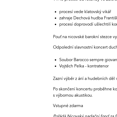
procesí vede klatovský vikář
zahraje Dechová hudba Franti
procesí doprovodí ušlechtilí k
Pouť na nicovské barokní stezce 
Odpolední slavnostní koncert duc
Soubor Barocco sempre giova
Vojtěch Pelka - kontratenor
Zazní výběr z árií a hudebních děl
Po skončení koncertu proběhne kom
s výbornou akustikou.
Vstupné zdarma
Pořádá Nicovský nadační fond za f