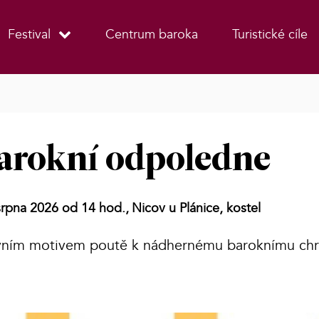
Festival
Centrum baroka
Turistické cíle
arokní odpoledne
srpna 2026 od 14 hod.,
Nicov u Plánice, kostel
lavním motivem poutě k nádhernému baroknímu ch