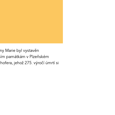
ny Marie byl vystavěn
ějším památkám v Plzeňském
ofera, jehož 275. výročí úmrtí si