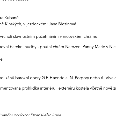
ška Kubaně
oně Kinských, v jezdeckém: Jana Březinová
vyvrcholí slavnostním požehnáním v nicovském chrámu.
hovní barokní hudby - poutní chrám Narození Panny Marie v Ni
ne
 velikánů barokní opery G.F. Haendela, N. Porpory nebo A. Vival
entovaná prohlídka interiéru i exteriéru kostela včetně nově z
inanční podpory Plzeňského kraje.