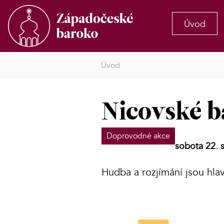
Úvod
Úvod
Nicovské b
Doprovodné akce
sobota 22. 
Hudba a rozjímání jsou h