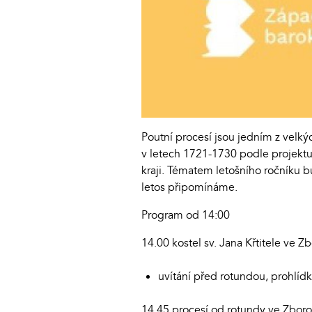
Poutní procesí jsou jedním z velk
v letech 1721-1730 podle projektu
kraji. Tématem letošního ročníku b
letos připomínáme.
Program od 14:00
14.00 kostel sv. Jana Křtitele ve Z
uvítání před rotundou, prohlíd
14.45 procesí od rotundy ve Zbor