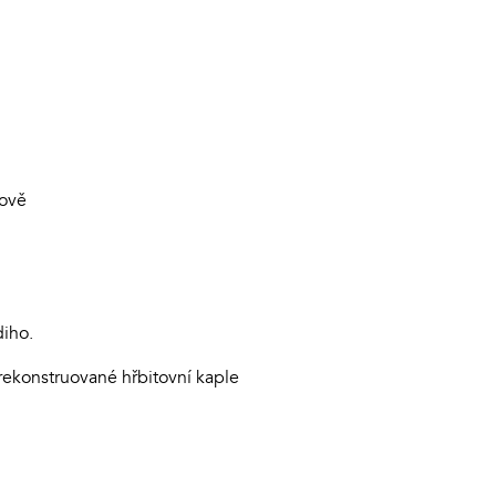
cově
diho.
rekonstruované hřbitovní kaple