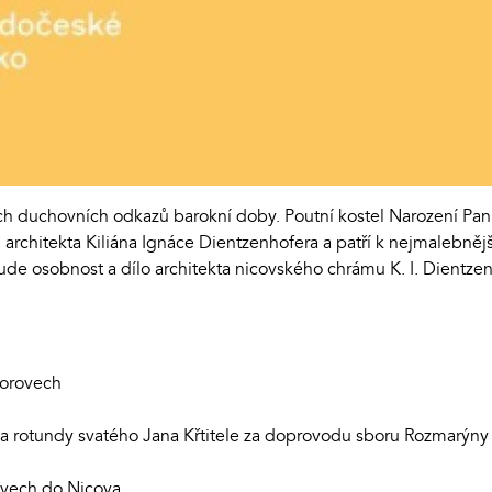
ých duchovních odkazů barokní doby. Poutní kostel Narození Pan
 architekta Kiliána Ignáce Dientzenhofera a patří k nejmalebn
ude osobnost a dílo architekta nicovského chrámu K. I. Dientzenh
borovech
ka rotundy svatého Jana Křtitele za doprovodu sboru Rozmarýny
ovech do Nicova