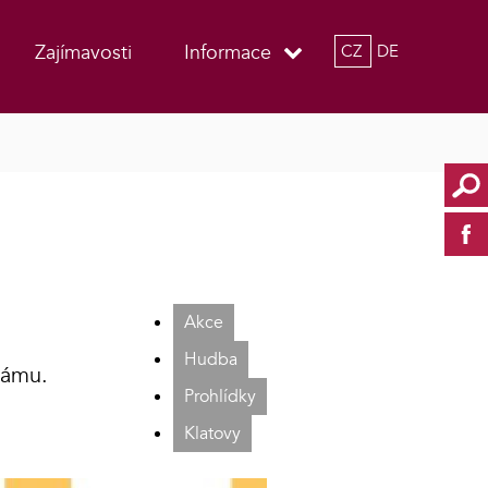
Zajímavosti
Informace
CZ
DE
Akce
Hudba
rámu.
Prohlídky
Klatovy