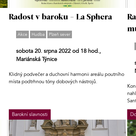
Radost v baroku - La Sphera
Ra
mu
Akce
Hudba
Plzeň sever
sobota 20. srpna 2022 od 18 hod.,
Mariánská Týnice
Klidný podvečer a duchovní harmonii areálu poutního
místa podtrhnou tóny dobových nástrojů.
Konc
nah
Sant
Barokní slavnosti
Do