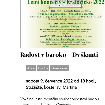
Radost v baroku - Dyškanti
Akce
Hudba
Plzeň sever
sobota 9. července 2022 od 18 hod.,
Strážiště, kostel sv. Martina
Vokálně instrumentální soubor představí hudbu
renesance a baroka v Čechách.