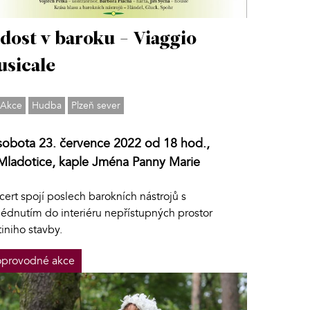
dost v baroku - Viaggio
sicale
Akce
Hudba
Plzeň sever
sobota 23. července 2022 od 18 hod.,
Mladotice, kaple Jména Panny Marie
ert spojí poslech barokních nástrojů s
lédnutím do interiéru nepřístupných prostor
iniho stavby.
provodné akce