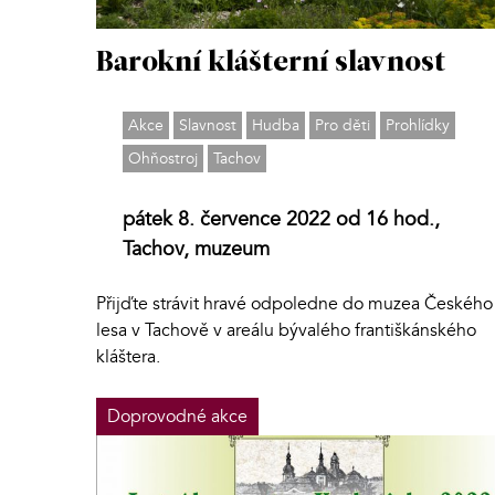
Barokní klášterní slavnost
Akce
Slavnost
Hudba
Pro děti
Prohlídky
Ohňostroj
Tachov
pátek 8. července 2022 od 16 hod.,
Tachov, muzeum
Přijďte strávit hravé odpoledne do muzea Českého
lesa v Tachově v areálu bývalého františkánského
kláštera.
Doprovodné akce