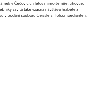
zámek v Čečovicích letos mimo šemíře, trhovce,
ebníky zavítá také vzácná návštěva hraběte z
su v podání souboru Geisslers Hofcomoedianten.