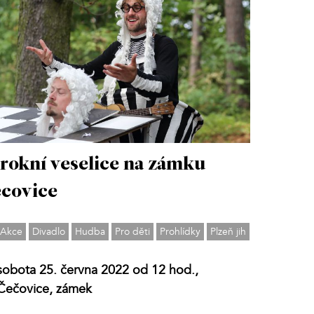
rokní veselice na zámku
covice
Akce
Divadlo
Hudba
Pro děti
Prohlídky
Plzeň jih
sobota 25. června 2022 od 12 hod.,
Čečovice, zámek