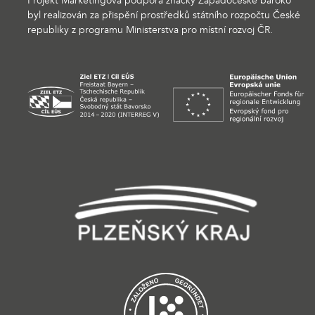
Projekt Marketingová podpora značky Západočeské baroko
byl realizován za přispění prostředků státního rozpočtu České
republiky z programu Ministerstva pro místní rozvoj ČR.