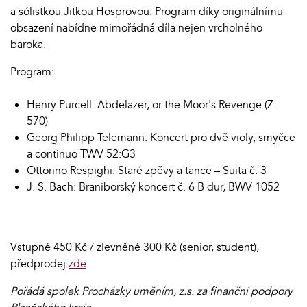
a sólistkou Jitkou Hosprovou. Program díky originálnímu
obsazení nabídne mimořádná díla nejen vrcholného
baroka.
Program:
Henry Purcell: Abdelazer, or the Moor's Revenge (Z.
570)
Georg Philipp Telemann: Koncert pro dvě violy, smyčce
a continuo TWV 52:G3
Ottorino Respighi: Staré zpěvy a tance – Suita č. 3
J. S. Bach: Braniborský koncert č. 6 B dur, BWV 1052
Vstupné 450 Kč / zlevněné 300 Kč (senior, student),
předprodej
zde
Pořádá spolek Procházky uměním, z.s. za finanční podpory