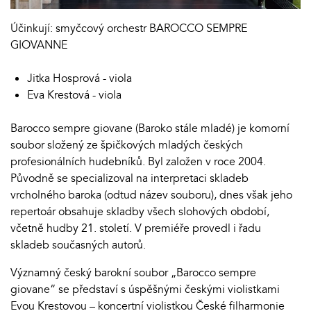
Účinkují: smyčcový orchestr BAROCCO SEMPRE
GIOVANNE
Jitka Hosprová - viola
Eva Krestová - viola
Barocco sempre giovane (Baroko stále mladé) je komorní
soubor složený ze špičkových mladých českých
profesionálních hudebníků. Byl založen v roce 2004.
Původně se specializoval na interpretaci skladeb
vrcholného baroka (odtud název souboru), dnes však jeho
repertoár obsahuje skladby všech slohových období,
včetně hudby 21. století. V premiéře provedl i řadu
skladeb současných autorů.
Významný český barokní soubor „Barocco sempre
giovane“ se představí s úspěšnými českými violistkami
Evou Krestovou – koncertní violistkou České filharmonie