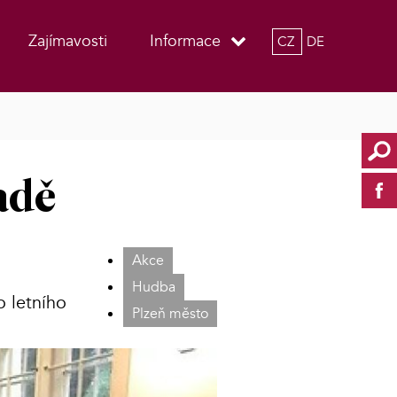
Zajímavosti
Informace
CZ
DE
adě
Akce
Hudba
o letního
Plzeň město