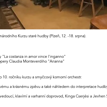
árodního Kurzu staré hudby (Plzeň, 12. -18. srpna).
y "La costanza in amor vince l'inganno"
opery Claudia Monteverdiho "Arianna"
ího 10. ročníku kurzu a smyčcový komorní orchestr.
ravému a krásnému zpěvu a také náhledem do interpretace hudb
edoucí, klavírní a varhanní doprovod, Kinga Cserjési a Jevhen 