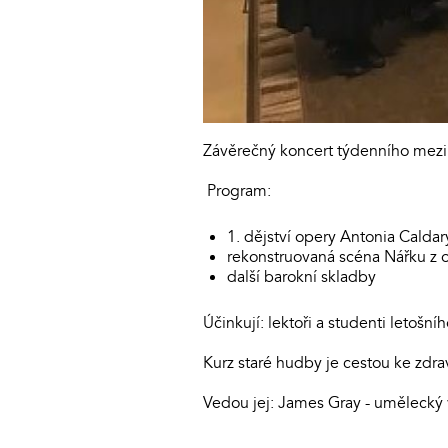
Závěrečný koncert týdenního mezin
Program:
1. dějství opery Antonia Caldar
rekonstruovaná scéna Nářku z 
další barokní skladby
Účinkují: lektoři a studenti letošn
Kurz staré hudby je cestou ke zd
Vedou jej: James Gray - umělecký v