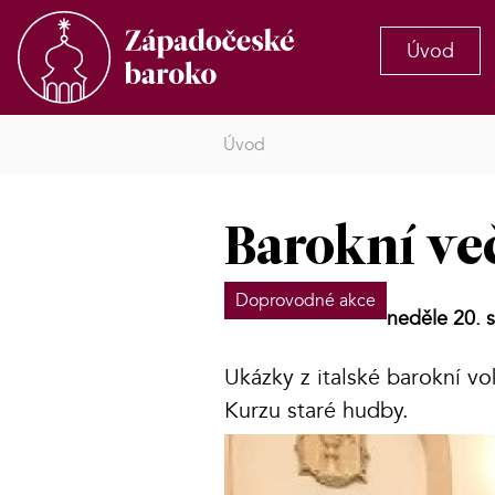
Úvod
Úvod
Barokní ve
Doprovodné akce
neděle 20. 
Ukázky z italské barokní v
Kurzu staré hudby.