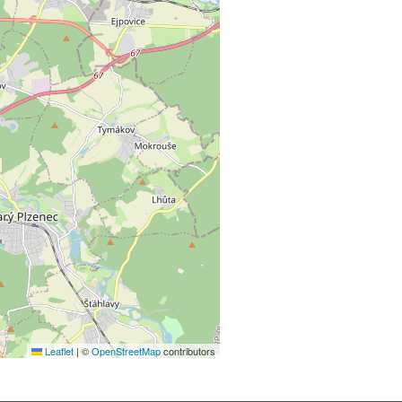
Leaflet
|
©
OpenStreetMap
contributors