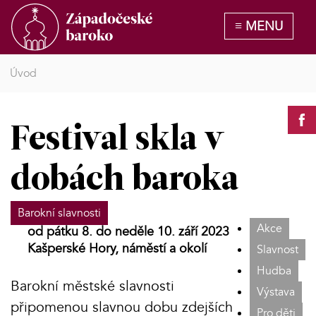
Úvod
Festival skla v
dobách baroka
Barokní slavnosti
Akce
od pátku 8. do neděle 10. září 2023
Kašperské Hory, náměstí a okolí
Slavnost
Hudba
Barokní městské slavnosti
Výstava
připomenou slavnou dobu zdejších
Pro děti