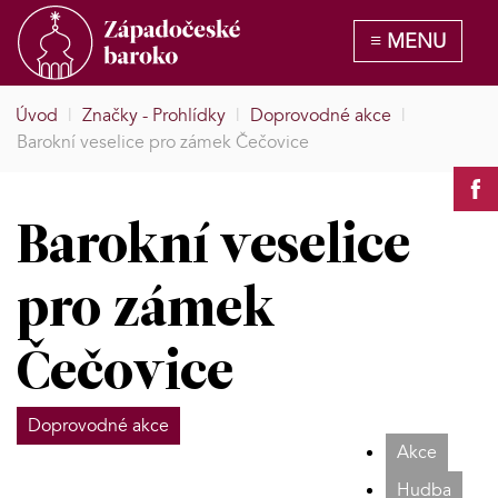
Úvod
|
Značky - Prohlídky
|
Doprovodné akce
|
Barokní veselice pro zámek Čečovice
Barokní veselice
pro zámek
Čečovice
Doprovodné akce
Akce
Hudba