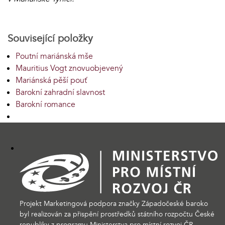
Související položky
Poutní mariánská mše
Mauritius Vogt znovuobjevený
Mariánská pěší pouť
Barokní zahradní slavnost
Barokní romance
Projekt Marketingová podpora značky Západočeské baroko
byl realizován za přispění prostředků státního rozpočtu České
republiky z programu Ministerstva pro místní rozvoj ČR.