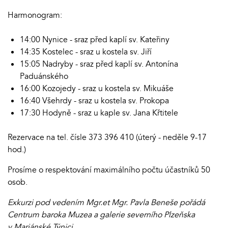
Harmonogram:
14:00 Nynice - sraz před kaplí sv. Kateřiny
14:35 Kostelec - sraz u kostela sv. Jiří
15:05 Nadryby - sraz před kaplí sv. Antonína
Paduánského
16:00 Kozojedy - sraz u kostela sv. Mikuáše
16:40 Všehrdy - sraz u kostela sv. Prokopa
17:30 Hodyně - sraz u kaple sv. Jana Křtitele
Rezervace na tel. čísle 373 396 410 (úterý - neděle 9-17
hod.)
Prosíme o respektování maximálního počtu účastníků 50
osob.
Exkurzi pod vedením Mgr.et Mgr. Pavla Beneše pořádá
Centrum baroka Muzea a galerie severního Plzeňska
v Mariánské Týnici.