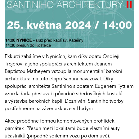
Exkurzi zahájíme v Nynicích, kam díky opatu Ondřeji
Trojerovi a jeho spolupráci s architektem Jeanem
Baptistou Matheyem vstoupila monumentální barokní
architektura, na tuto etapu Santini navazoval. Díky
spolupráci architekta Santiniho s opatem Eugenem Tyttlem
vznikla řada přestaveb původně středověkých kostelů
a výstavba barokních kaplí. Doznívání Santiniho tvorby
postřehneme na závěr exkurze v Hodyni.
Akce proběhne formou komentovaných prohlídek
památek. Přesun mezi lokalitami bude vlastními auty
účastníků (případně sdílením vozu po domluvě).