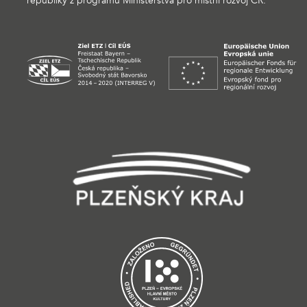
republiky z programu Ministerstva pro místní rozvoj ČR.