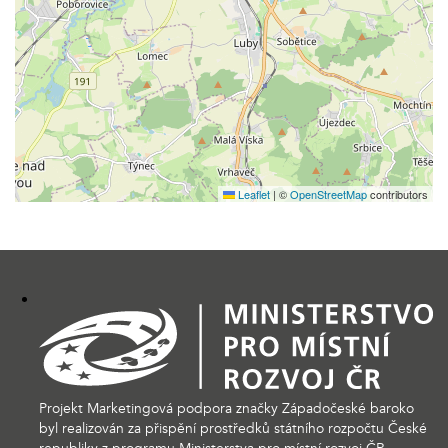
Leaflet
|
©
OpenStreetMap
contributors
Projekt Marketingová podpora značky Západočeské baroko
byl realizován za přispění prostředků státního rozpočtu České