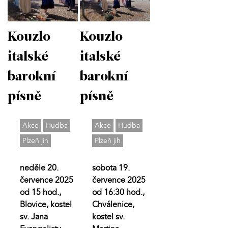
Kouzlo
Kouzlo
italské
italské
barokní
barokní
písně
písně
Akce
Hudba
Akce
Hudba
Plzeň jih
Plzeň jih
neděle 20.
sobota 19.
července 2025
července 2025
od 15 hod.,
od 16:30 hod.,
Blovice, kostel
Chválenice,
sv. Jana
kostel sv.