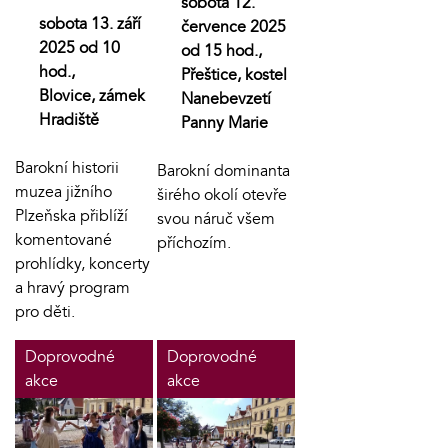
sobota 12.
sobota 13. září
července 2025
2025 od 10
od 15 hod.,
hod.,
Přeštice, kostel
Blovice, zámek
Nanebevzetí
Hradiště
Panny Marie
Barokní historii
Barokní dominanta
muzea jižního
širého okolí otevře
Plzeňska přiblíží
svou náruč všem
komentované
příchozím.
prohlídky, koncerty
a hravý program
pro děti.
Doprovodné
Doprovodné
akce
akce