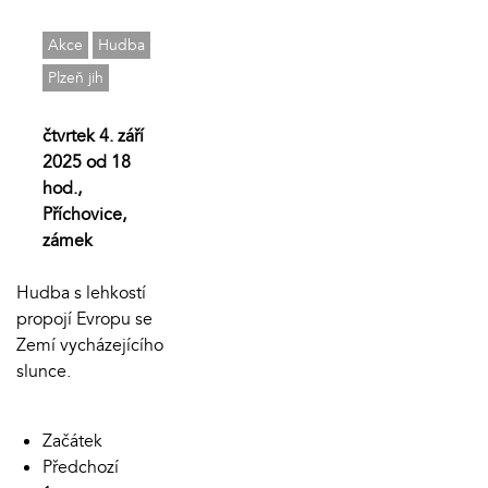
Akce
Hudba
Plzeň jih
čtvrtek 4. září
2025 od 18
hod.,
Příchovice,
zámek
Hudba s lehkostí
propojí Evropu se
Zemí vycházejícího
slunce.
Začátek
Předchozí