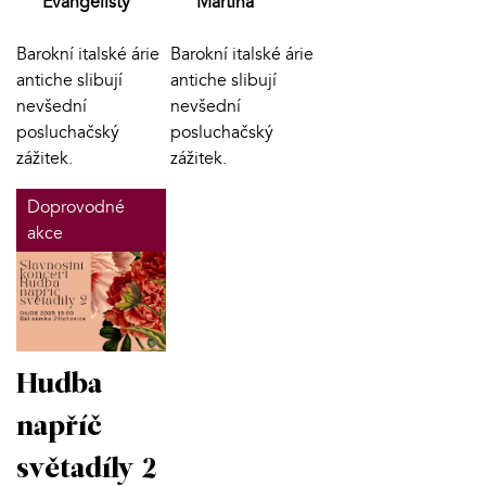
Evangelisty
Martina
Barokní italské árie
Barokní italské árie
antiche slibují
antiche slibují
nevšední
nevšední
posluchačský
posluchačský
zážitek.
zážitek.
Doprovodné
akce
Hudba
napříč
světadíly 2