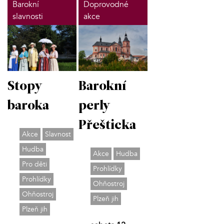
Barokní
Doprovodné
slavnosti
akce
Stopy
Barokní
baroka
perly
Přešticka
Akce
Slavnost
Hudba
Akce
Hudba
Pro děti
Prohlídky
Prohlídky
Ohňostroj
Ohňostroj
Plzeň jih
Plzeň jih