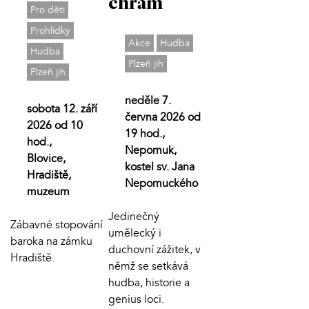
chrám
Pro děti
Prohlídky
Akce
Hudba
Hudba
Plzeň jih
Plzeň jih
neděle 7.
sobota 12. září
června 2026 od
2026 od 10
19 hod.,
hod.,
Nepomuk,
Blovice,
kostel sv. Jana
Hradiště,
Nepomuckého
muzeum
Jedinečný
Zábavné stopování
umělecký i
baroka na zámku
duchovní zážitek, v
Hradiště.
němž se setkává
hudba, historie a
genius loci.