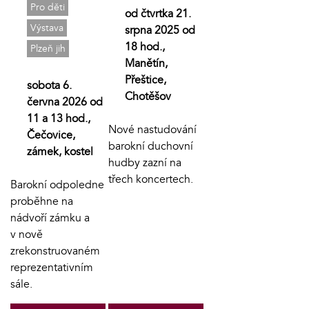
Pro děti
od čtvrtka 21.
Výstava
srpna 2025 od
18 hod.,
Plzeň jih
Manětín,
Přeštice,
sobota 6.
Chotěšov
června 2026 od
11 a 13 hod.,
Nové nastudování
Čečovice,
barokní duchovní
zámek, kostel
hudby zazní na
třech koncertech.
Barokní odpoledne
proběhne na
nádvoří zámku a
v nově
zrekonstruovaném
reprezentativním
sále.