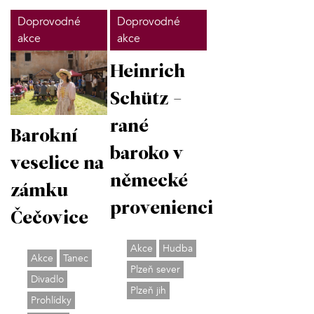
Doprovodné
Doprovodné
akce
akce
Heinrich
Schütz -
rané
Barokní
baroko v
veselice na
německé
zámku
provenienci
Čečovice
Akce
Hudba
Akce
Tanec
Plzeň sever
Divadlo
Plzeň jih
Prohlídky