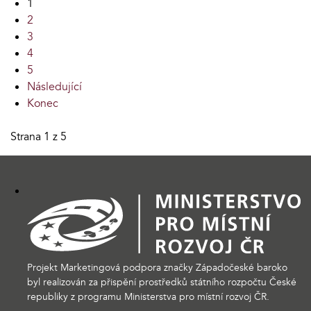
1
2
3
4
5
Následující
Konec
Strana 1 z 5
Projekt Marketingová podpora značky Západočeské baroko
byl realizován za přispění prostředků státního rozpočtu České
republiky z programu Ministerstva pro místní rozvoj ČR.