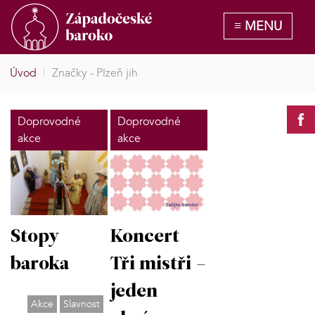
Úvod
|
Značky - Plzeň jih
Doprovodné
Doprovodné
akce
akce
Stopy
Koncert
baroka
Tři mistři –
jeden
Akce
Slavnost