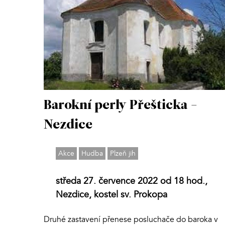
Barokní perly Přešticka -
Nezdice
Akce
Hudba
Plzeň jih
středa 27. července 2022 od 18 hod.,
Nezdice, kostel sv. Prokopa
Druhé zastavení přenese posluchače do baroka v