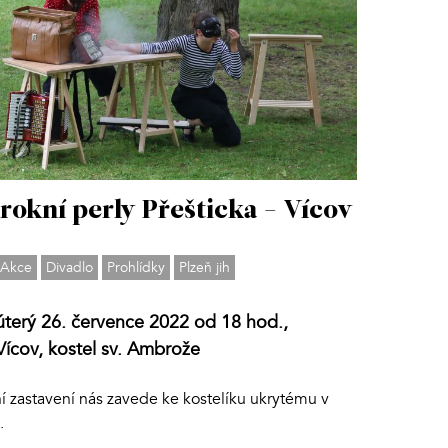
rokní perly Přešticka - Vícov
Akce
Divadlo
Prohlídky
Plzeň jih
úterý 26. července 2022 od 18 hod.,
Vícov, kostel sv. Ambrože
í zastavení nás zavede ke kostelíku ukrytému v
.