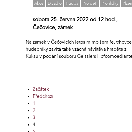
Akce
Divadlo
Hudba
Pro děti
Prohlídky
Plzeň
sobota 25. června 2022 od 12 hod.,
Čečovice, zámek
Na zámek v Čečovicích letos mimo šemíře, trhovce
hudebníky zavítá také vzácná návštěva hraběte z
Kuksu v podání souboru Geisslers Hofcomoediante
Začátek
Předchozí
1
2
3
4
5