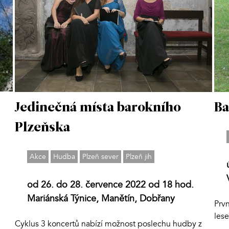
Jedinečná místa barokního
Ba
Plzeňska
Akce
Hudba
Plzeň sever
Plzeň jih
od 26. do 28. července 2022 od 18 hod.
Mariánská Týnice, Manětín, Dobřany
Prvn
lese
Cyklus 3 koncertů nabízí možnost poslechu hudby z