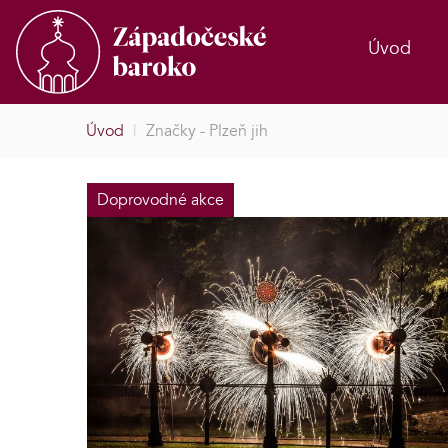
Úvod
Úvod
|
Značky - Plzeň jih
Doprovodné akce