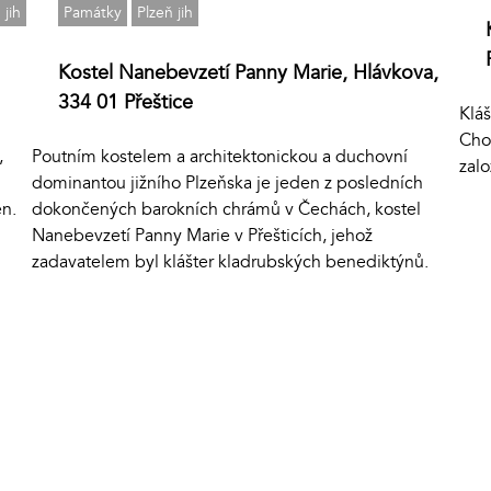
 jih
Památky
Plzeň jih
Kostel Nanebevzetí Panny Marie, Hlávkova,
334 01 Přeštice
Kláš
Chot
,
Poutním kostelem a architektonickou a duchovní
zal
dominantou jižního Plzeňska je jeden z posledních
n.
dokončených barokních chrámů v Čechách, kostel
Nanebevzetí Panny Marie v Přešticích, jehož
zadavatelem byl klášter kladrubských benediktýnů.