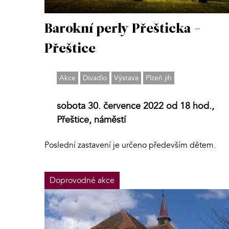
Barokní perly Přešticka -
Přeštice
Akce
Divadlo
Výstava
Plzeň jih
sobota 30. července 2022 od 18 hod.,
Přeštice, náměstí
Poslední zastavení je určeno především dětem.
Doprovodné akce