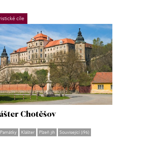
ristické cíle
ášter Chotěšov
Památky
Klášter
Plzeň jih
Související (i96)