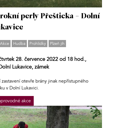
rokní perly Přešticka - Dolní
kavice
Akce
Hudba
Prohlídky
Plzeň jih
čtvrtek 28. července 2022 od 18 hod.,
Dolní Lukavice, zámek
í zastavení otevře brány jinak nepřístupného
u v Dolní Lukavici.
provodné akce