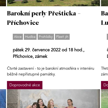
Barokní perly Přešticka -
Ba
Příchovice
Lu
Akce
Hudba
Prohlídky
Plzeň jih
pátek 29. července 2022 od 18 hod.,
Příchovice, zámek
Ćtvrté zastavení - to je barokní atmosféra v interiéru
Třet
běžně nepřístupné památky.
zámk
Doprovodné akce
Do