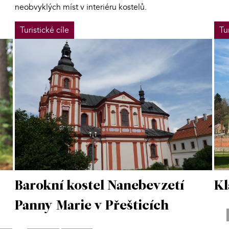
neobvyklých míst v interiéru kostelů.
Turistické cíle
Tu
Barokní kostel Nanebevzetí
Kl
Panny Marie v Přešticích