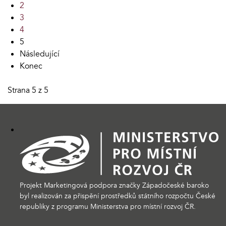
2
3
4
5
Následující
Konec
Strana 5 z 5
Projekt Marketingová podpora značky Západočeské baroko
byl realizován za přispění prostředků státního rozpočtu České
republiky z programu Ministerstva pro místní rozvoj ČR.