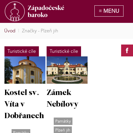
Úvod
|
Značky - Plzeň jih
Turistické cíle
Turistické cíle
Kostel sv.
Zámek
Víta v
Nebílovy
Dobřanech
Památky
Plzeň jih
Památky