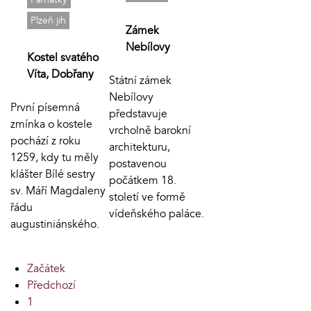
Plzeň jih
Zámek
Nebílovy
Kostel svatého
Víta, Dobřany
Státní zámek
Nebílovy
První písemná
představuje
zmínka o kostele
vrcholně barokní
pochází z roku
architekturu,
1259, kdy tu měly
postavenou
klášter Bílé sestry
počátkem 18.
sv. Máří Magdaleny
století ve formě
řádu
vídeňského paláce.
augustiniánského.
Začátek
Předchozí
1