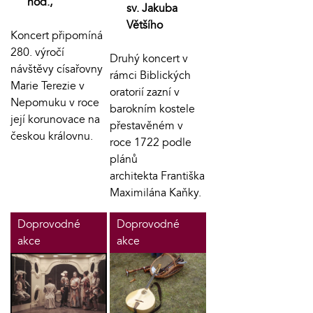
hod.,
sv. Jakuba
Většího
Koncert připomíná
280. výročí
Druhý koncert v
návštěvy císařovny
rámci Biblických
Marie Terezie v
oratorií zazní v
Nepomuku v roce
barokním kostele
její korunovace na
přestavěném v
českou královnu.
roce 1722 podle
plánů
architekta
Františka
Maximilána Kaňky.
Doprovodné
Doprovodné
akce
akce