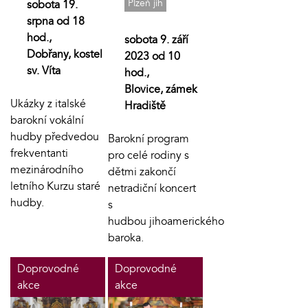
Plzeň jih
sobota 19.
srpna od 18
hod.,
sobota 9. září
Dobřany, kostel
2023 od 10
sv. Víta
hod.,
Blovice, zámek
Ukázky z italské
Hradiště
barokní vokální
hudby předvedou
Barokní program
frekventanti
pro celé rodiny s
mezinárodního
dětmi zakončí
letního Kurzu staré
netradiční koncert
hudby.
s
hudbou jihoamerického
baroka.
Doprovodné
Doprovodné
akce
akce