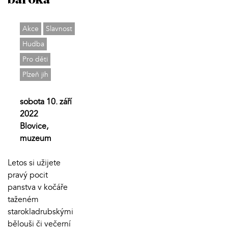
baroka
Akce
Slavnost
Hudba
Pro děti
Plzeň jih
sobota 10. září
2022
Blovice,
muzeum
Letos si užijete
pravý pocit
panstva v kočáře
taženém
starokladrubskými
bělouši či večerní