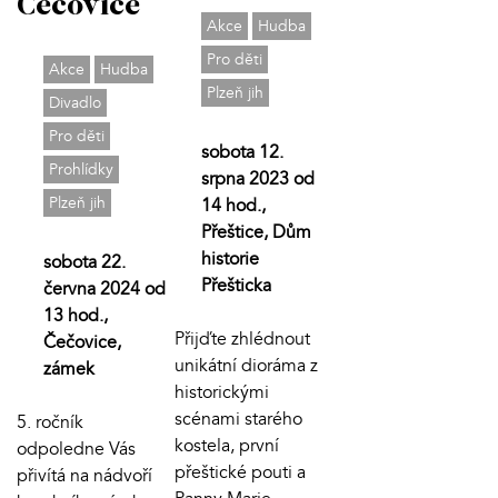
Čečovice
Akce
Hudba
Pro děti
Akce
Hudba
Plzeň jih
Divadlo
Pro děti
sobota 12.
Prohlídky
srpna 2023 od
Plzeň jih
14 hod.,
Přeštice, Dům
historie
sobota 22.
Přešticka
června 2024 od
13 hod.,
Přijďte zhlédnout
Čečovice,
unikátní dioráma z
zámek
historickými
scénami starého
5. ročník
kostela, první
odpoledne Vás
přeštické pouti a
přivítá na nádvoří