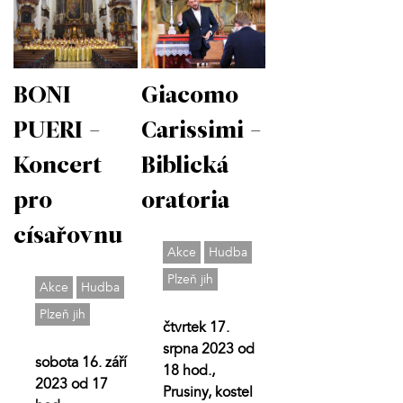
BONI
Giacomo
PUERI -
Carissimi -
Koncert
Biblická
pro
oratoria
císařovnu
Akce
Hudba
Plzeň jih
Akce
Hudba
Plzeň jih
čtvrtek 17.
srpna 2023 od
sobota 16. září
18 hod.,
2023 od 17
Prusiny, kostel