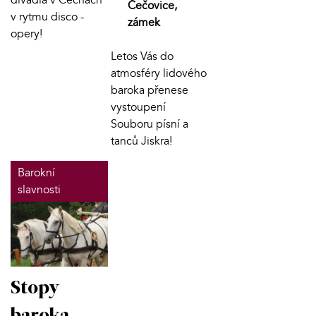
divadla v Čechách
Čečovice,
v rytmu disco -
zámek
opery!
Letos Vás do
atmosféry lidového
baroka přenese
vystoupení
Souboru písní a
tanců Jiskra!
Barokní
slavnosti
Stopy