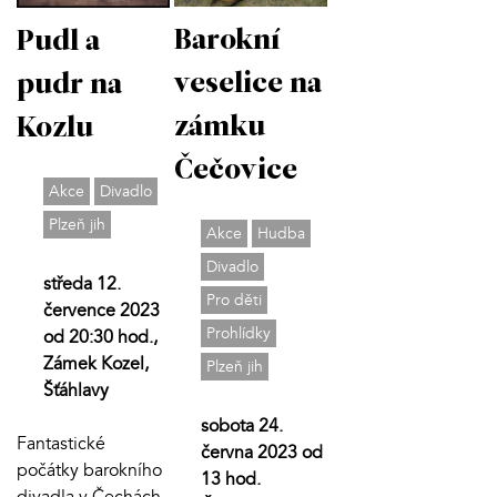
Barokní
Pudl a
veselice na
pudr na
zámku
Kozlu
Čečovice
Akce
Divadlo
Plzeň jih
Akce
Hudba
Divadlo
středa 12.
Pro děti
července 2023
Prohlídky
od 20:30 hod.,
Zámek Kozel,
Plzeň jih
Šťáhlavy
sobota 24.
Fantastické
června 2023 od
počátky barokního
13 hod.