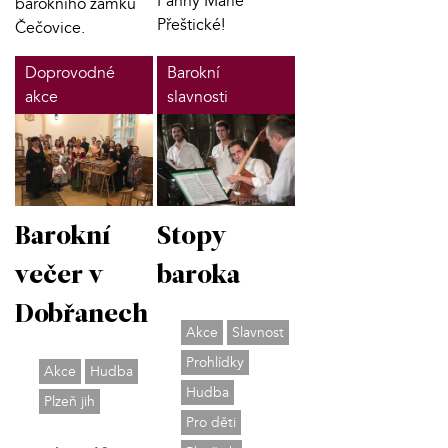
Panny Marie
barokního zámku
Přeštické!
Čečovice.
Doprovodné
Barokní
akce
slavnosti
Barokní
Stopy
večer v
baroka
Dobřanech
Akce
Slavnost
Prohlídky
Akce
Hudba
Hudba
Plzeň jih
Pro děti