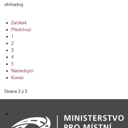
ohňostroj.
Začátek
Předchozí
1
2
3
4
5
Následující
Konec
Strana 3 z 5