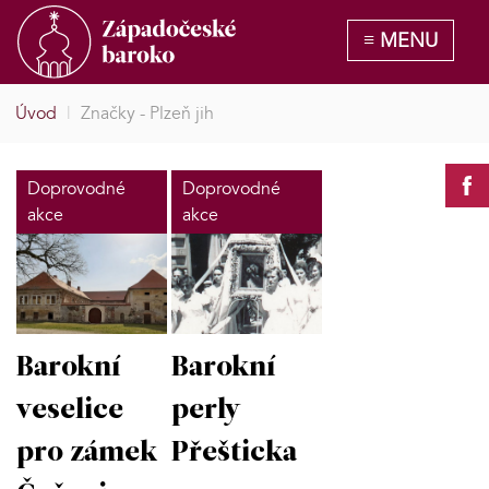
Úvod
|
Značky - Plzeň jih
Doprovodné
Doprovodné
akce
akce
Barokní
Barokní
veselice
perly
pro zámek
Přešticka