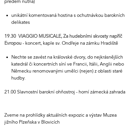
předem nutná)
unikátní komentovaná hostina s ochutnávkou barokních
delikates
19.30 VIAGGIO MUSICALE, Za hudebními skvosty napříč
Evropou
- koncert, kaple sv. Ondřeje na zámku Hradiště
Nechte se zavést na královské dvory, do nejkrásnějších
katedrál či koncertních síní ve Francii, Itálii, Anglii nebo
Německu renomovanými umělci (nejen) z oblasti staré
hudby.
21.00 Slavnostní barokní ohňostroj - horní zámecká zahrada
Zveme na prohlídky aktuálních expozic a výstav Muzea
jižního Plzeňska v Blovicích