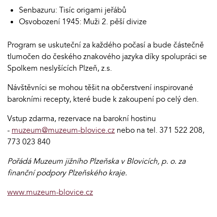
Senbazuru: Tisíc origami jeřábů
Osvobození 1945: Muži 2. pěší divize
Program se uskuteční za každého počasí a bude částečně
tlumočen do českého znakového jazyka díky spolupráci se
Spolkem neslyšících Plzeň, z.s.
Návštěvníci se mohou těšit na občerstvení inspirované
barokními recepty, které bude k zakoupení po celý den.
Vstup zdarma, rezervace na barokní hostinu
-
muzeum@muzeum-blovice.cz
nebo na tel. 371 522 208,
773 023 840
Pořádá Muzeum jižního Plzeňska v Blovicích, p. o. za
finanční podpory Plzeňského kraje.
www.muzeum-blovice.cz