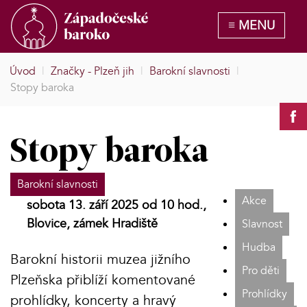
Úvod
|
Značky - Plzeň jih
|
Barokní slavnosti
|
Stopy baroka
Stopy baroka
Barokní slavnosti
Akce
sobota 13. září 2025 od 10 hod.,
Blovice, zámek Hradiště
Slavnost
Hudba
Barokní historii muzea jižního
Pro děti
Plzeňska přiblíží komentované
Prohlídky
prohlídky, koncerty a hravý