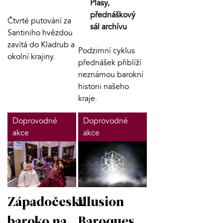
Plasy,
přednáškový
Čtvrté putování za
sál archívu
Santiniho hvězdou
zavítá do Kladrub a
Podzimní cyklus
okolní krajiny.
přednášek přiblíží
neznámou barokní
historii našeho
kraje.
Doprovodné
Doprovodné
akce
akce
Západočeské
Illusion
baroko na
Baroques