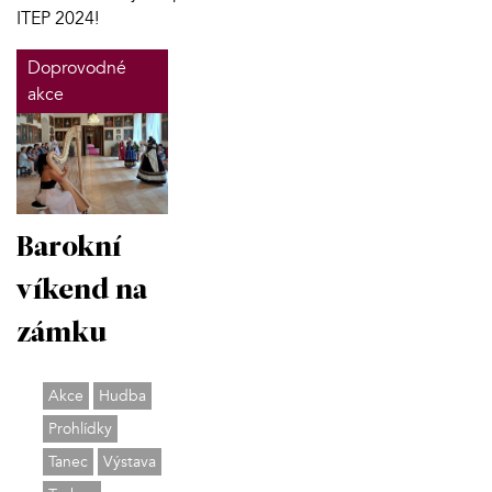
ITEP 2024!
Doprovodné
akce
Barokní
víkend na
zámku
Akce
Hudba
Prohlídky
Tanec
Výstava