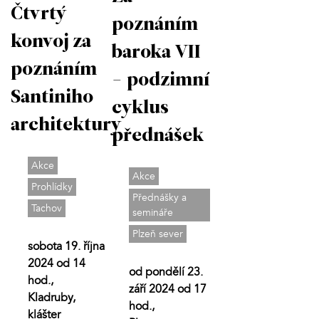
Čtvrtý
poznáním
konvoj za
baroka VII
poznáním
- podzimní
Santiniho
cyklus
architektury
přednášek
Akce
Akce
Prohlídky
Přednášky a
Tachov
semináře
Plzeň sever
sobota 19. října
2024 od 14
od pondělí 23.
hod.,
září 2024 od 17
Kladruby,
hod.,
klášter