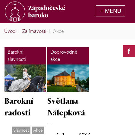
Úvod
|
Zajímavosti
|
Akce
Barokní
Doprovodné
slavnosti
akce
Barokní
Světlana
radosti
Nálepková
-
Slavnost
Akce