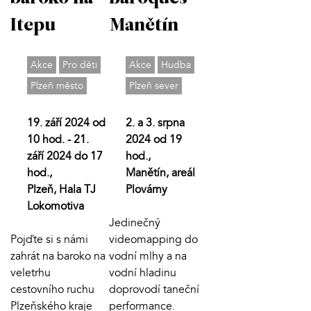
Itepu
Manětín
Akce
Pro děti
Akce
Hudba
Plzeň město
Plzeň sever
19. září 2024 od
2. a 3. srpna
10 hod. - 21.
2024 od 19
září 2024 do 17
hod.,
hod.,
Manětín, areál
Plzeň, Hala TJ
Plovárny
Lokomotiva
Jedinečný
Pojďte si s námi
videomapping do
zahrát na baroko na
vodní mlhy a na
veletrhu
vodní hladinu
cestovního ruchu
doprovodí taneční
Plzeňského kraje
performance.