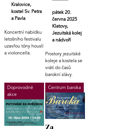
Kralovice,
kostel Sv. Petra
pátek 20.
a Pavla
června 2025
Klatovy,
Koncertní nabídku
Jezuitská kolej
letošního festivalu
a nádvoří
uzavřou tóny houslí
a violoncella.
Prostory jezuitské
koleje a kostela se
vrátí do časů
barokní slávy.
Doprovodné
Centrum baroka
akce
Za