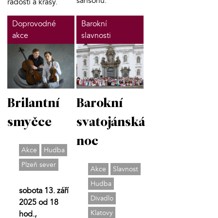
šansonů.
radosti a krásy.
Doprovodné
Barokní
akce
slavnosti
Brilantní
Barokní
smyčce
svatojánská
noc
Akce
Hudba
Plzeň sever
Akce
Slavnost
Hudba
sobota 13. září
Divadlo
2025 od 18
Klatovy
hod.,