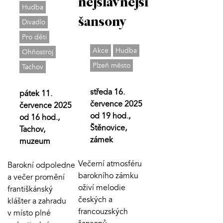
nejslavnější
Hudba
šansony
Divadlo
Pro děti
Akce
Hudba
Ohňostroj
Plzeň město
Tachov
středa 16.
pátek 11.
července 2025
července 2025
od 19 hod.,
od 16 hod.,
Štěnovice,
Tachov,
zámek
muzeum
Večerní atmosféru
Barokní odpoledne
barokního zámku
a večer promění
oživí melodie
františkánský
českých a
klášter a zahradu
francouzských
v místo plné