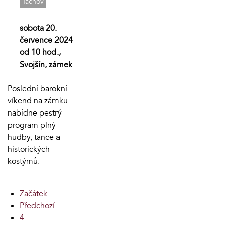
Tachov
sobota 20.
července 2024
od 10 hod.,
Svojšín, zámek
Poslední barokní
víkend na zámku
nabídne pestrý
program plný
hudby, tance a
historických
kostýmů.
Začátek
Předchozí
4