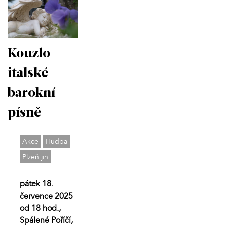
Kouzlo
italské
barokní
písně
Akce
Hudba
Plzeň jih
pátek 18.
července 2025
od 18 hod.,
Spálené Poříčí,