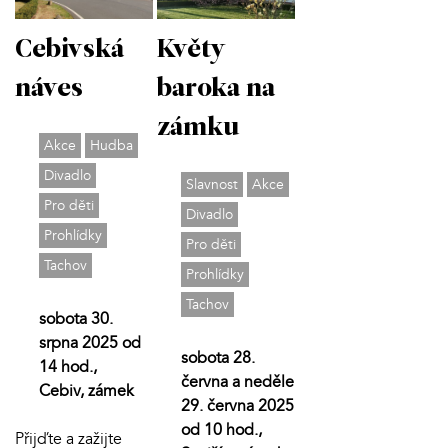
Cebivská
Květy
náves
baroka na
zámku
Akce
Hudba
Divadlo
Slavnost
Akce
Pro děti
Divadlo
Prohlídky
Pro děti
Tachov
Prohlídky
Tachov
sobota 30.
srpna 2025 od
sobota 28.
14 hod.,
června a neděle
Cebiv, zámek
29. června 2025
od 10 hod.,
Přijďte a zažijte