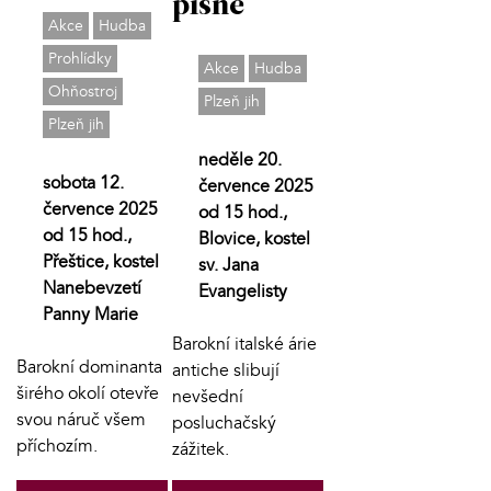
písně
Akce
Hudba
Prohlídky
Akce
Hudba
Ohňostroj
Plzeň jih
Plzeň jih
neděle 20.
sobota 12.
července 2025
července 2025
od 15 hod.,
od 15 hod.,
Blovice, kostel
Přeštice, kostel
sv. Jana
Nanebevzetí
Evangelisty
Panny Marie
Barokní italské árie
Barokní dominanta
antiche slibují
širého okolí otevře
nevšední
svou náruč všem
posluchačský
příchozím.
zážitek.