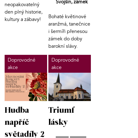
Svojšín, zámek
neopakovatelný
den plný historie,
Bohaté květinové
kultury a zábavy!
aranžmá, tanečnice
i šermíři přenesou
zámek do doby
barokní slávy.
Doprovodné
Doprovodné
akce
akce
Hudba
Triumf
napříč
lásky
světadíly 2