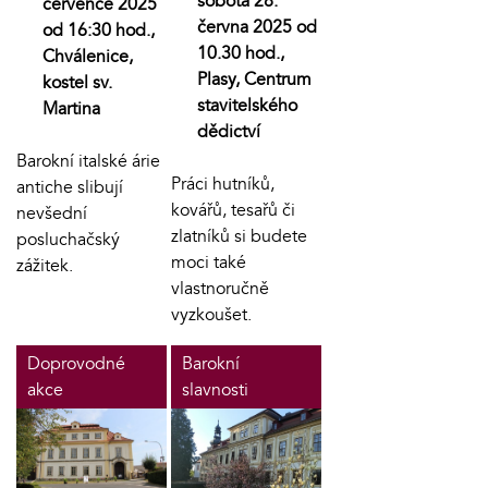
sobota 28.
července 2025
června 2025 od
od 16:30 hod.,
10.30 hod.,
Chválenice,
Plasy, Centrum
kostel sv.
stavitelského
Martina
dědictví
Barokní italské árie
Práci hutníků,
antiche slibují
kovářů, tesařů či
nevšední
zlatníků si budete
posluchačský
moci také
zážitek.
vlastnoručně
vyzkoušet.
Doprovodné
Barokní
akce
slavnosti