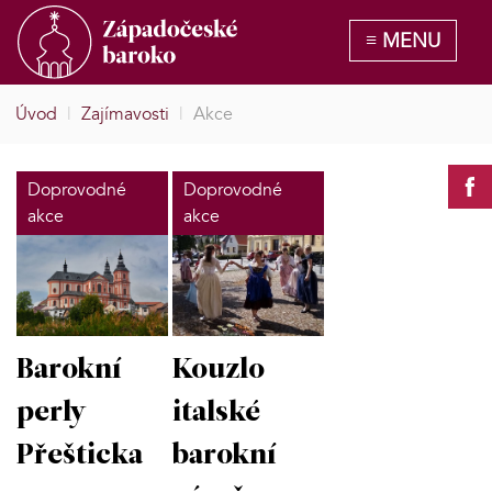
Úvod
|
Zajímavosti
|
Akce
Doprovodné
Doprovodné
akce
akce
Barokní
Kouzlo
perly
italské
Přešticka
barokní