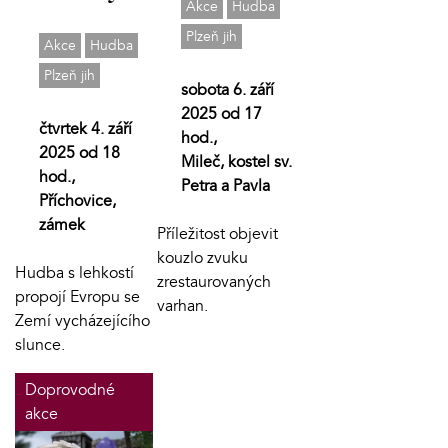
Akce
Hudba
Plzeň jih
Akce
Hudba
Plzeň jih
sobota 6. září
2025 od 17
čtvrtek 4. září
hod.,
2025 od 18
Mileč, kostel sv.
hod.,
Petra a Pavla
Příchovice,
zámek
Příležitost objevit
kouzlo zvuku
Hudba s lehkostí
zrestaurovaných
propojí Evropu se
varhan.
Zemí vycházejícího
slunce.
Doprovodné
akce