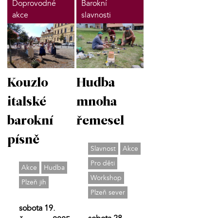
Doprovodné
Barokní
akce
slavnosti
Kouzlo
Hudba
italské
mnoha
barokní
řemesel
písně
Slavnost
Akce
Pro děti
Akce
Hudba
Workshop
Plzeň jih
Plzeň sever
sobota 19.