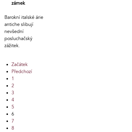
zámek
Barokní italské árie
antiche slibují
nevšední
posluchačský
zážitek.
Začátek
Předchozí
1
2
3
4
5
6
7
8