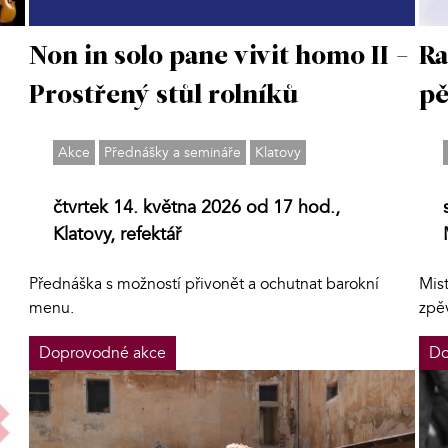
Non in solo pane vivit homo II -
Ra
Prostřený stůl rolníků
pě
Akce
Přednášky a semináře
Klatovy
čtvrtek 14. května 2026 od 17 hod.,
Klatovy, refektář
Přednáška s možností přivonět a ochutnat barokní
Mis
menu.
zpě
Doprovodné akce
Do