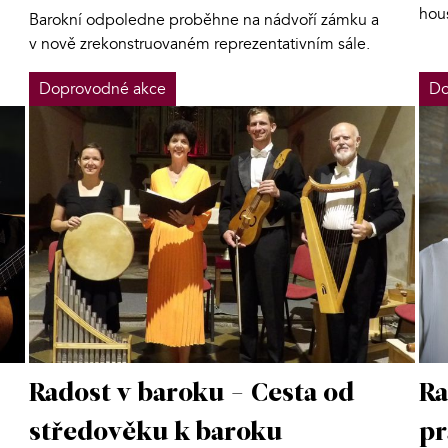
hou
Barokní odpoledne proběhne na nádvoří zámku a
v nově zrekonstruovaném reprezentativním sále.
Doprovodné akce
Do
Radost v baroku - Cesta od
Ra
středověku k baroku
p