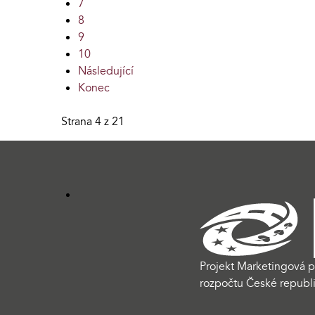
7
8
9
10
Následující
Konec
Strana 4 z 21
Projekt Marketingová p
rozpočtu České republi