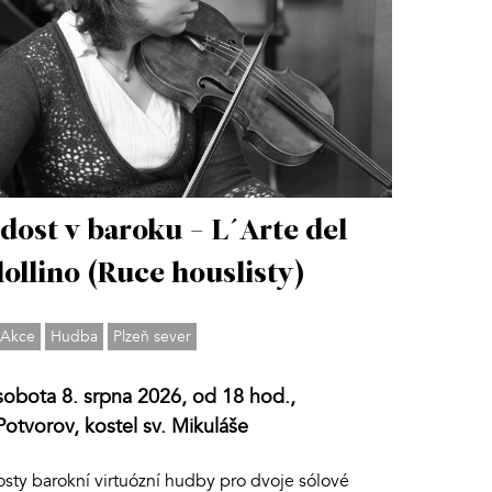
dost v baroku - L´Arte del
lollino (Ruce houslisty)
Akce
Hudba
Plzeň sever
sobota 8. srpna 2026, od 18 hod.,
Potvorov, kostel sv. Mikuláše
osty barokní virtuózní hudby pro dvoje sólové