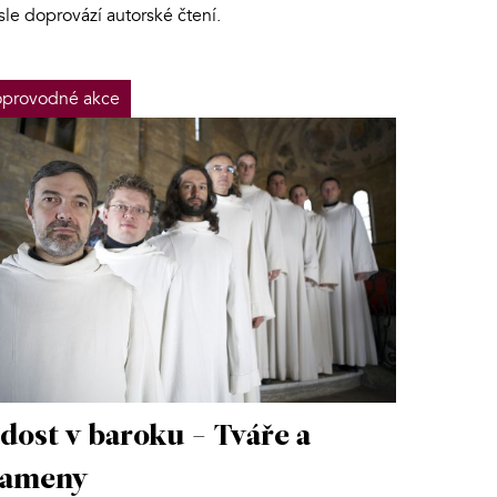
sle doprovází autorské čtení.
provodné akce
dost v baroku - Tváře a
rameny