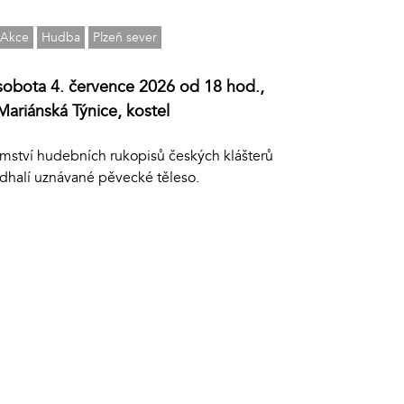
Akce
Hudba
Plzeň sever
sobota 4. července 2026 od 18 hod.,
Mariánská Týnice, kostel
emství hudebních rukopisů českých klášterů
dhalí uznávané pěvecké těleso.