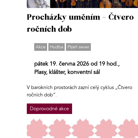
Procházky uměním - Čtvero
ročních dob
Akce
Hudba
Plzeň sever
pátek 19. června 2026 od 19 hod.,
Plasy, klášter, konventní sál
V barokních prostorách zazní celý cyklus „Čtvero
ročních dob“.
Doprovodné akce