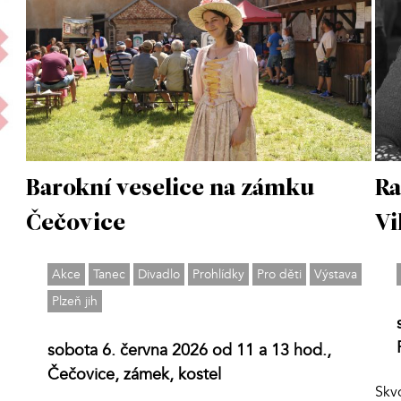
Barokní veselice na zámku
Ra
Čečovice
Vi
Akce
Tanec
Divadlo
Prohlídky
Pro děti
Výstava
Plzeň jih
sobota 6. června 2026 od 11 a 13 hod.,
Čečovice, zámek, kostel
Skv