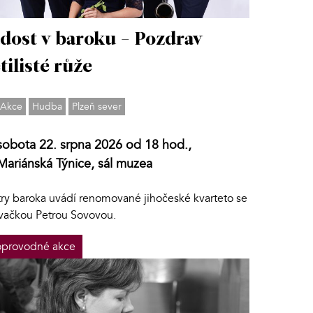
dost v baroku - Pozdrav
tilisté růže
Akce
Hudba
Plzeň sever
sobota 22. srpna 2026 od 18 hod.,
Mariánská Týnice, sál muzea
try baroka uvádí renomované jihočeské kvarteto se
vačkou Petrou Sovovou.
provodné akce