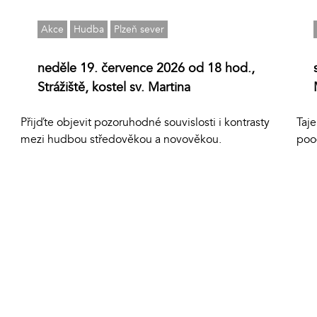
Akce
Hudba
Plzeň sever
neděle 19. července 2026 od 18 hod.,
Strážiště, kostel sv. Martina
Přijďte objevit pozoruhodné souvislosti i kontrasty
Taj
mezi hudbou středověkou a novověkou.
poo