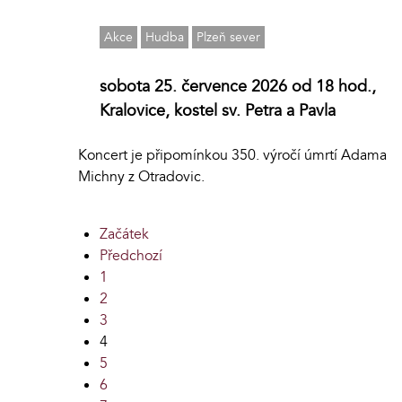
Akce
Hudba
Plzeň sever
sobota 25. července 2026 od 18 hod.,
Kralovice, kostel sv. Petra a Pavla
Koncert je připomínkou 350. výročí úmrtí Adama
Michny z Otradovic.
Začátek
Předchozí
1
2
3
4
5
6