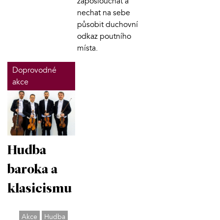
zaposlouchat a
nechat na sebe
působit duchovní
odkaz poutního
místa.
Doprovodné
akce
Hudba
baroka a
klasicismu
Akce
Hudba