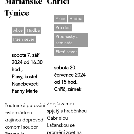
Mariánské
Chříči
Týnice
Akce
Hudba
Pro děti
Akce
Hudba
Přednášky a
Plzeň sever
semináře
Plzeň sever
sobota 7. září
2024 od 16.30
sobota 20.
hod.,
července 2024
Plasy, kostel
od 15 hod.,
Nanebevzetí
Chříč, zámek
Panny Marie
Zdejší zámek
Poutnické putování
spjatý s hraběnkou
cisterciáckou
Gabrielou
krajinou doprovodí
Lažanskou se
komorní soubor
promění zpět na