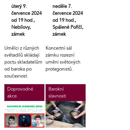
úterý 9.
neděle 7.
července 2024
července 2024
od 19 hod.,
od 19 hod.,
Nebílovy,
Spálené Poříčí,
zámek
zámek
Umělci z různých
Koncertní sál
světadílů skládají
zámku rozezní
poctu skladatelům
umění světových
od baroka po
protagonistů.
současnost.
Doprovodné
Barokní
akce
slavnosti