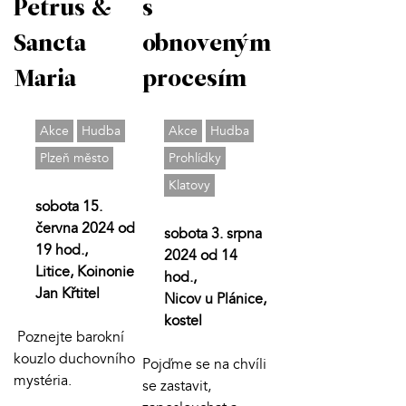
Petrus &
s
Sancta
obnoveným
Maria
procesím
Akce
Hudba
Akce
Hudba
Plzeň město
Prohlídky
Klatovy
sobota 15.
června 2024 od
sobota 3. srpna
19 hod.,
2024 od 14
Litice, Koinonie
hod.,
Jan Křtitel
Nicov u Plánice,
kostel
Poznejte barokní
kouzlo duchovního
Pojďme se na chvíli
mystéria.
se zastavit,