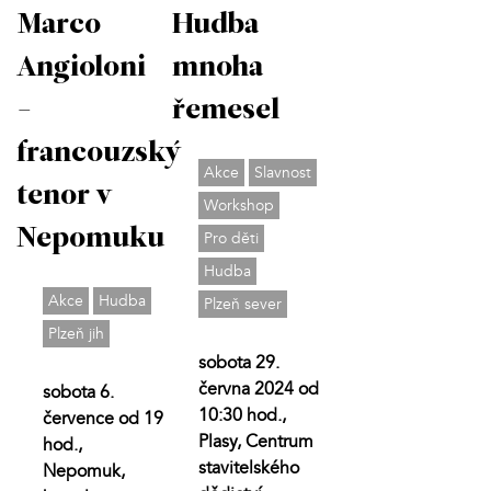
Marco
Hudba
Angioloni
mnoha
-
řemesel
francouzský
Akce
Slavnost
tenor v
Workshop
Nepomuku
Pro děti
Hudba
Akce
Hudba
Plzeň sever
Plzeň jih
sobota 29.
června 2024 od
sobota 6.
10:30 hod.,
července od 19
Plasy, Centrum
hod.,
stavitelského
Nepomuk,