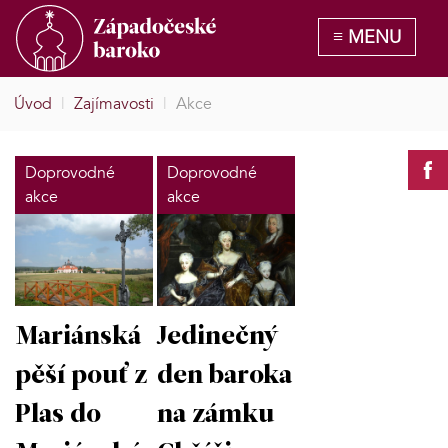
Úvod
|
Zajímavosti
|
Akce
Doprovodné
Doprovodné
akce
akce
Mariánská
Jedinečný
pěší pouť z
den baroka
Plas do
na zámku