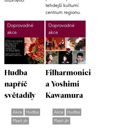
Ritornello.
tehdejší kulturní
centrum regionu.
Doprovodné
Doprovodné
akce
akce
Hudba
Filharmonici
napříč
a Yoshimi
světadíly
Kawamura
Akce
Hudba
Akce
Hudba
Plzeň jih
Plzeň jih