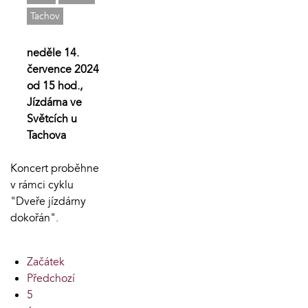
Tachov
neděle 14.
července 2024
od 15 hod.,
Jízdárna ve
Světcích u
Tachova
Koncert proběhne
v rámci cyklu
"Dveře jízdárny
dokořán".
Začátek
Předchozí
5