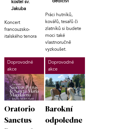
dědictví
kostel sv.
Jakuba
Práci hutníků,
kovářů, tesařů či
Koncert
zlatníků si budete
francouzsko-
moci také
italského tenora
vlastnoručně
vyzkoušet.
Doprovodné
Doprovodné
akce
akce
Oratorio
Barokní
Sanctus
odpoledne