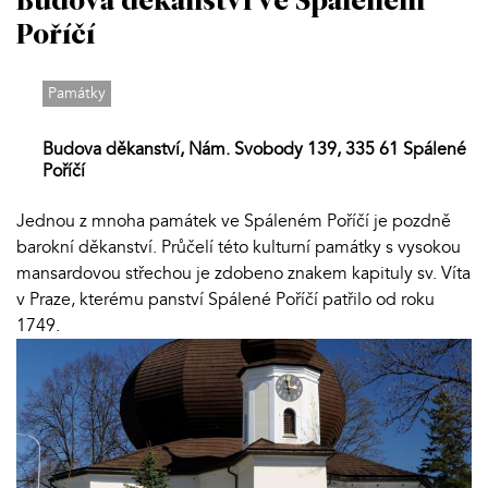
Budova děkanství ve Spáleném
Poříčí
Památky
Budova děkanství, Nám. Svobody 139, 335 61 Spálené
Poříčí
Jednou z mnoha památek ve Spáleném Poříčí je pozdně
barokní děkanství. Průčelí této kulturní památky s vysokou
mansardovou střechou je zdobeno znakem kapituly sv. Víta
v Praze, kterému panství Spálené Poříčí patřilo od roku
1749.