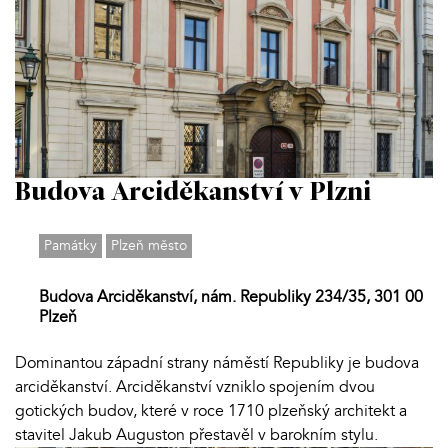
Budova Arciděkanství v Plzni
Památky
Plzeň město
Budova Arciděkanství, nám. Republiky 234/35, 301 00
Plzeň
Dominantou západní strany náměstí Republiky je budova
arciděkanství. Arciděkanství vzniklo spojením dvou
gotických budov, které v roce 1710 plzeňský architekt a
stavitel Jakub Auguston přestavěl v barokním stylu.