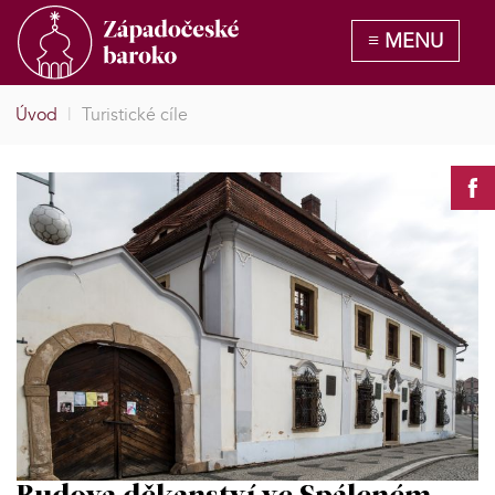
Úvod
|
Turistické cíle