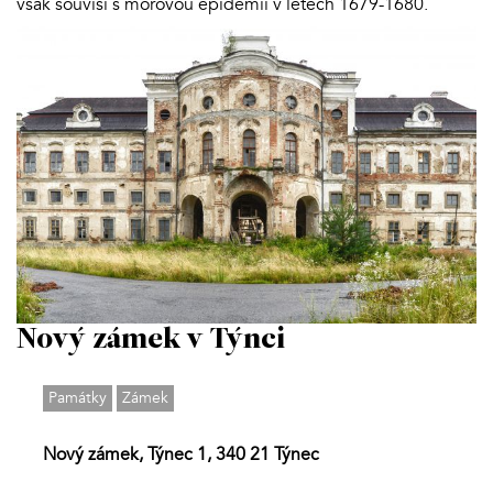
však souvisí s morovou epidemií v letech 1679-1680.
Nový zámek v Týnci
Památky
Zámek
Nový zámek, Týnec 1, 340 21 Týnec