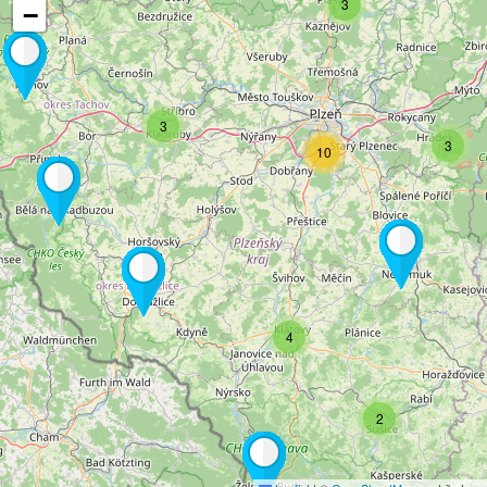
3
−
3
3
10
4
2