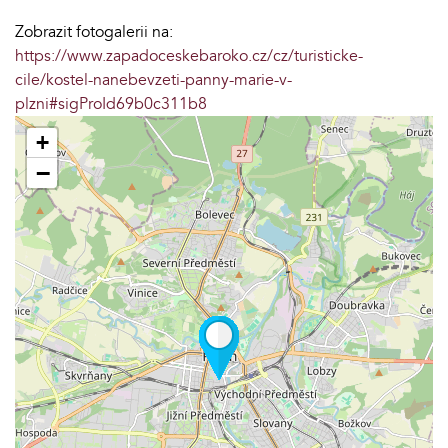
Zobrazit fotogalerii na:
https://www.zapadoceskebaroko.cz/cz/turisticke-
cile/kostel-nanebevzeti-panny-marie-v-
plzni#sigProId69b0c311b8
+
−