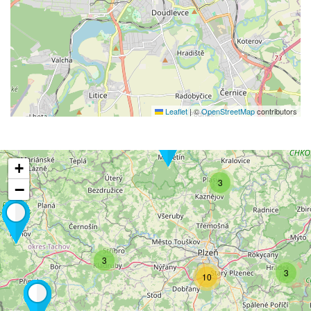
Leaflet
|
©
OpenStreetMap
contributors
+
3
−
3
3
10