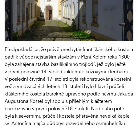
Předpokládá se, že právě presbytář františkánského kostela
patří k vůbec nejstarším stavbám v Plzni.Kolem roku 1300
byla zahájena stavba bazilikálního trojlodí, jež bylo ještě
v první polovině 14. století zaklenuté křížovými klenbami.
V poslední čtvrtině 17. století byla rekonstruována kostelní
věž a ve dvacátých letech 18. století bylo hlavní průčelí
klášterního kostela barokně upraveno podle návrhu Jakuba
Augustona.Kostel byl spolu s přilehlým klášterem
barokizován v první polovině18. století. Nedlouho poté
byla k severnímu průčelí kostela přistavěna nevelká kaple
sv. Antonína mající půdorys pravidelného osmiúhelníku.