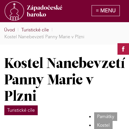
Úvod
|
Turistické cíle
|
Kostel Nanebevzetí Panny Marie v Plzni
Kostel Nanebevzetí
Panny Marie v
Plzni
Turistické cíle
Památky
Kostel