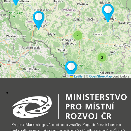
4
2
Leaflet
|
©
OpenStreetMap
contributors
Projekt Marketingová podpora značky Západočeské baroko
byl realizován za přispění prostředků státního rozpočtu České