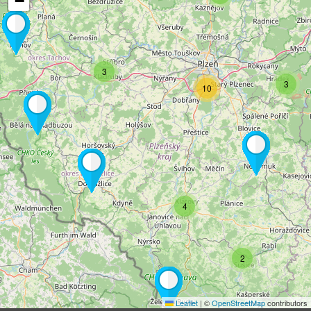
−
3
3
10
4
2
Leaflet
|
©
OpenStreetMap
contributors