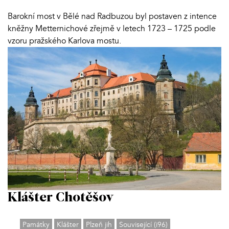
Barokní most v Bělé nad Radbuzou byl postaven z intence
kněžny Metternichové zřejmě v letech 1723 – 1725 podle
vzoru pražského Karlova mostu.
Klášter Chotěšov
Památky
Klášter
Plzeň jih
Související (i96)