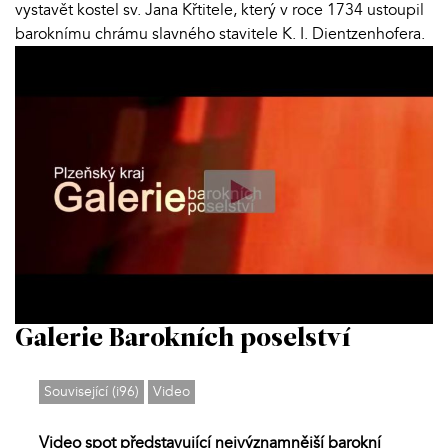
vystavět kostel sv. Jana Křtitele, který v roce 1734 ustoupil
baroknímu chrámu slavného stavitele K. I. Dientzenhofera.
Galerie Barokních poselství
Související (i96)
Video
Video spot představující nejvýznamnější barokní