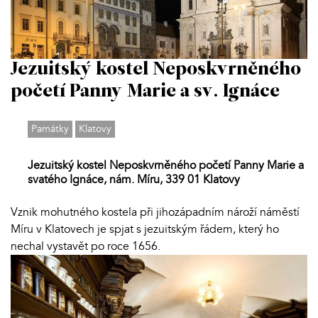
Jezuitský kostel Neposkvrněného
početí Panny Marie a sv. Ignáce
Památky
Klatovy
Jezuitský kostel Neposkvrněného početí Panny Marie a
svatého Ignáce, nám. Míru, 339 01 Klatovy
Vznik mohutného kostela při jihozápadním nároží náměstí
Míru v Klatovech je spjat s jezuitským řádem, který ho
nechal vystavět po roce 1656.