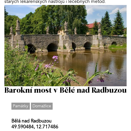
starých lékárenských nástrojů i léčebných metod.
Barokní most v Bělé nad Radbuzou
Památky
Domažlice
Bělá nad Radbuzou
49.590484, 12.717486