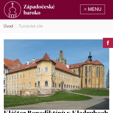
Úvod
|
Turistické cíle