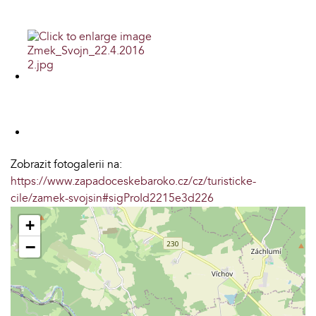
Zobrazit fotogalerii na:
https://www.zapadoceskebaroko.cz/cz/turisticke-
cile/zamek-svojsin#sigProId2215e3d226
+
−