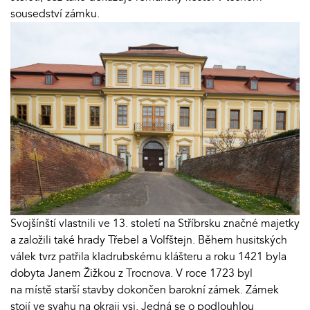
sousedství zámku.
Svojšínští vlastnili ve 13. století na Stříbrsku značné majetky
a založili také hrady Třebel a Volfštejn. Během husitských
válek tvrz patřila kladrubskému klášteru a roku 1421 byla
dobyta Janem Žižkou z Trocnova. V roce 1723 byl
na místě starší stavby dokončen barokní zámek. Zámek
stojí ve svahu na okraji vsi. Jedná se o podlouhlou