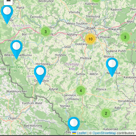
−
3
3
10
4
2
Leaflet
|
©
OpenStreetMap
contributors