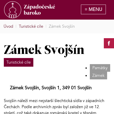
Úvod
|
Turistické cíle
|
Zámek Svojšín
Zámek Svojšín
Turistické cíle
Památky
Zámek
Zámek Svojšín, Svojšín 1, 349 01 Svojšín
Svojšín náleží mezi nejstarší šlechtická sídla v západních
Čechách. Podle archivních zpráv byl založen již ve 12.
století, což také dokazuje románský kostel v těsném