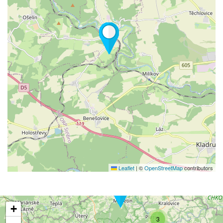
Leaflet
|
©
OpenStreetMap
contributors
+
3