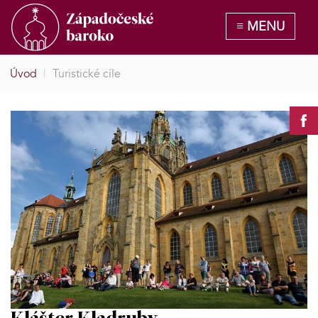
Úvod
|
Turistické cíle