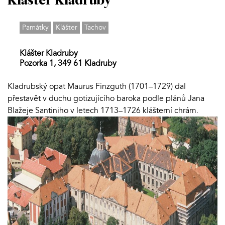
Klášter Kladruby
Památky
Klášter
Tachov
Klášter Kladruby
Pozorka 1, 349 61 Kladruby
Kladrubský opat Maurus Finzguth (1701–1729) dal
přestavět v duchu gotizujícího baroka podle plánů Jana
Blažeje Santiniho v letech 1713–1726 klášterní chrám.