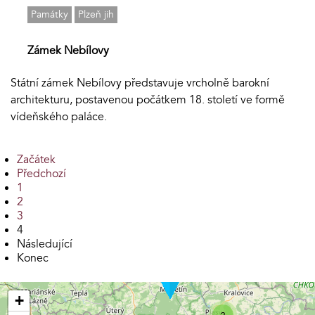
Památky
Plzeň jih
Zámek Nebílovy
Státní zámek Nebílovy představuje vrcholně barokní
architekturu, postavenou počátkem 18. století ve formě
vídeňského paláce.
Začátek
Předchozí
1
2
3
4
Následující
Konec
+
3