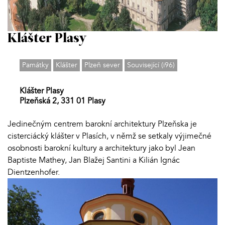
Klášter Plasy
Památky
Klášter
Plzeň sever
Související (i96)
Klášter Plasy
Plzeňská 2, 331 01 Plasy
Jedinečným centrem barokní architektury Plzeňska je
cisterciácký klášter v Plasích, v němž se setkaly výjimečné
osobnosti barokní kultury a architektury jako byl Jean
Baptiste Mathey, Jan Blažej Santini a Kilián Ignác
Dientzenhofer.