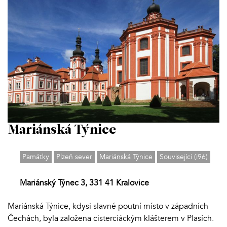
Mariánská Týnice
Památky
Plzeň sever
Mariánská Týnice
Související (i96)
Mariánský Týnec 3, 331 41 Kralovice
Mariánská Týnice, kdysi slavné poutní místo v západních
Čechách, byla založena cisterciáckým klášterem v Plasích.