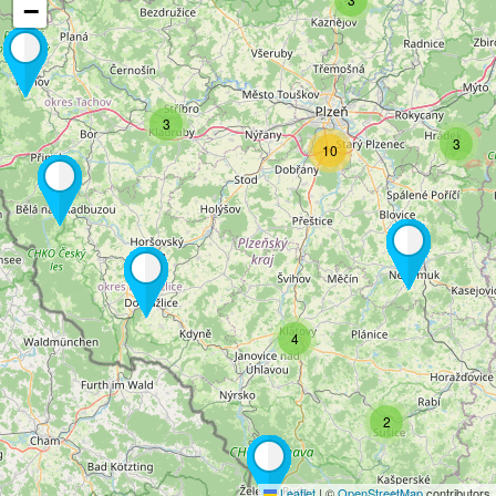
−
3
3
10
4
2
Leaflet
|
©
OpenStreetMap
contributors