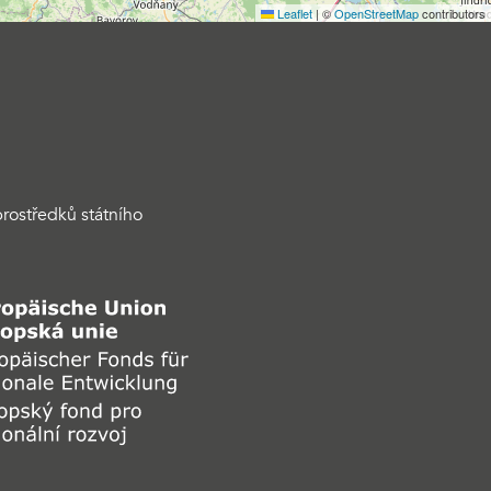
Leaflet
|
©
OpenStreetMap
contributors
rostředků státního