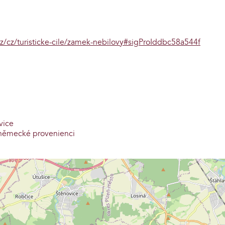
/cz/turisticke-cile/zamek-nebilovy#sigProIddbc58a544f
vice
v německé provenienci