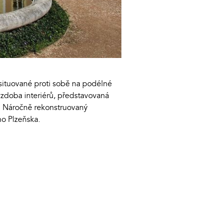
situované proti sobě na podélné
výzdoba interiérů, představovaná
. Náročně rekonstruovaný
ho Plzeňska.