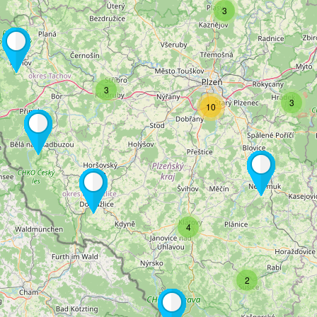
3
3
3
10
4
2