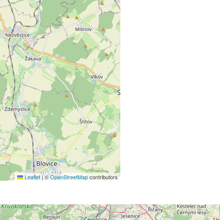
Leaflet
|
©
OpenStreetMap
contributors