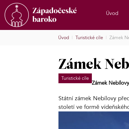
Úvod
Úvod
|
Turistické cíle
|
Zámek Ne
Zámek Neb
Turistické cíle
Zámek Nebílov
Státní zámek Nebílovy před
století ve formě vídeňskéh