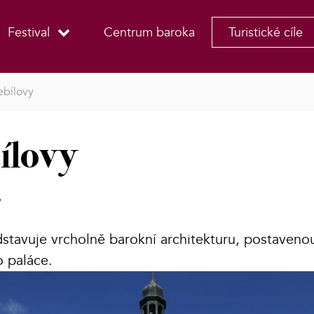
Festival
Centrum baroka
Turistické cíle
bílovy
ílovy
y
stavuje vrcholně barokní architekturu, postaven
o paláce.