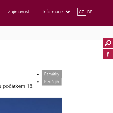
Zajímavosti
Informace
CZ
DE
Památky
Plzeň jih
ou počátkem 18.