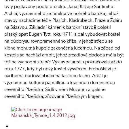
byly postaveny podle projektu Jana Blažeje Santiniho-
Aichla, významného architekta vrcholného baroka, jehož
stavby nacházíme též v Plasích, Kladrubech, Praze a Žďáru
na Sázavou. Základní kámen k barokní stavbě položil
plaský opat Eugen Tyttl roku 1711 a dal vybudovat kostel
na půdorysu rovnoramenného kříže, v jehož středu se
klene mohutná kupole zakončená lucernou. Na západ od
kostela se nachází ambit, jehož zrcadlová obdoba měla být
též na východní straně. Výstavba areálu pokračovala až do
roku 1777, kdy byl nový kostel vysvěcen. Proboštství je
nádherná budova obrácená fasádou k jihu. Areál je
významnou kulturní památkou a krajinnou dominantou
severního Plzeňska. Sídlí v něm Muzeum a galerie
severního Plzeňska, zřizované Plzeňským krajem.