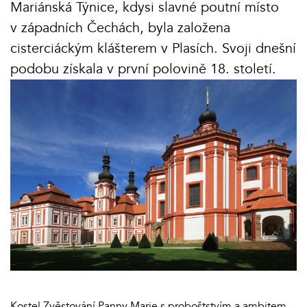
Mariánská Týnice, kdysi slavné poutní místo
v západních Čechách, byla založena
cisterciáckým klášterem v Plasích. Svoji dnešní
podobu získala v první polovině 18. století.
Kostel Zvěstování Panny Marie s proboštstvím a ambitem