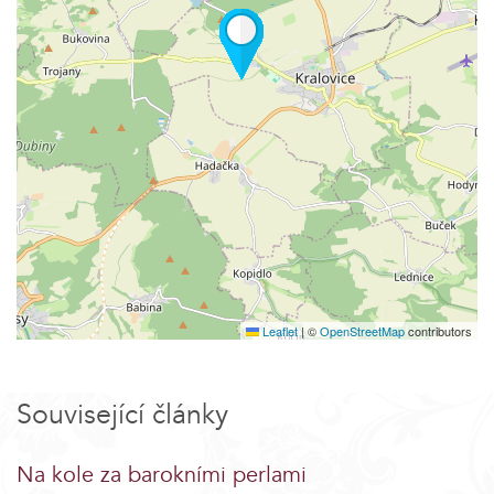
Leaflet
|
©
OpenStreetMap
contributors
Související články
Na kole za barokními perlami