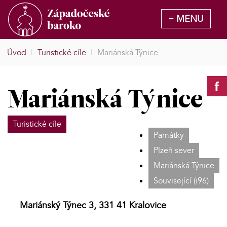
Úvod
|
Turistické cíle
|
Mariánská Týnice
Mariánská Týnice
Turistické cíle
Památky
Plzeň sever
Mariánská Týnice
Související (i96)
Mariánský Týnec 3, 331 41 Kralovice