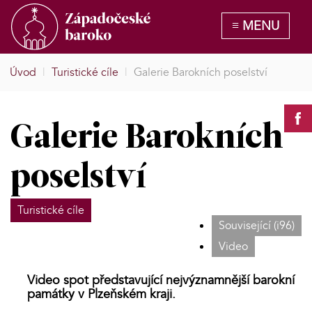
Úvod
|
Turistické cíle
|
Galerie Barokních poselství
Galerie Barokních
poselství
Turistické cíle
Související (i96)
Video
Video spot představující nejvýznamnější barokní
památky v Plzeňském kraji.