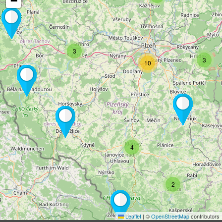
−
3
3
10
4
2
Leaflet
|
©
OpenStreetMap
contributors