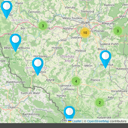
3
3
10
4
2
Leaflet
|
©
OpenStreetMap
contributors