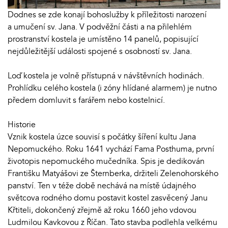
Dodnes se zde konají bohoslužby k příležitosti narození
a umučení sv. Jana. V podvěžní části a na přilehlém
prostranství kostela je umístěno 14 panelů, popisující
nejdůležitější události spojené s osobností sv. Jana.
Loď kostela je volně přístupná v návštěvních hodinách.
Prohlídku celého kostela (i zóny hlídané alarmem) je nutno
předem domluvit s farářem nebo kostelnicí.
Historie
Vznik kostela úzce souvisí s počátky šíření kultu Jana
Nepomuckého. Roku 1641 vychází Fama Posthuma, první
životopis nepomuckého mučedníka. Spis je dedikován
Františku Matyášovi ze Šternberka, držiteli Zelenohorského
panství. Ten v téže době nechává na místě údajného
světcova rodného domu postavit kostel zasvěcený Janu
Křtiteli, dokončený zřejmě až roku 1660 jeho vdovou
Ludmilou Kavkovou z Říčan. Tato stavba podlehla velkému