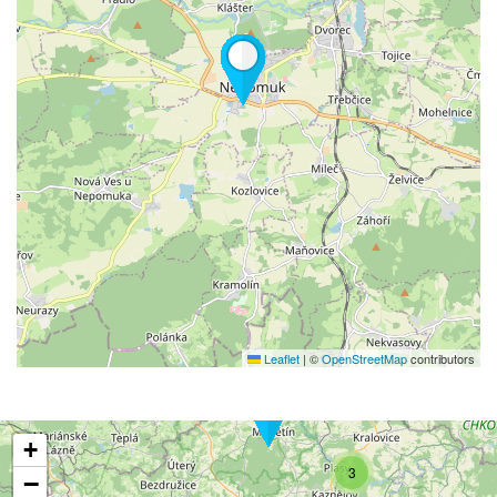
Leaflet
|
©
OpenStreetMap
contributors
+
3
−