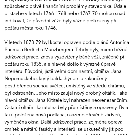
způsobeno právě finančními problémy stavebníka. Údaje
o stavbě v letech 1766-1768 nebo 1767-70 mohou snad
indikovat, že původní věže byly vážně poškozeny při
požáru města roku 1746.
V letech 1878-79 byl kostel opraven podle plánů Antonína
Bauma a Bedřicha Münzbergera. Tehdy byly, mimo běžné
udržovací práce, znovu vyzdviženy báně věží, zničené při
požáru roku 1835, ale hlavně došlo k výrazné úpravě
interiéru. Původní, jistě velmi dominantní, oltář sv. Jana
Nepomuckého, krytý baldachýnem a zakončený
postříbřenou sochou světce, umístěný ve středu chrámu,
byl odstraněn. Jeho místo zaujal nový drobný oltářík. Také
hlavní oltář sv. Jana Křtitele byl nahrazen neorenesančním.
Ostatní oltáře i kazatelna byly přemístěny a opraveny. Byla
také položena nová podlaha, osazeno dřevěné zádveří,
vyměněna okna. Další udržovací práce, zejména oprava
omítek a nátěrů fasády a interiérů, se uskutečnily již pod