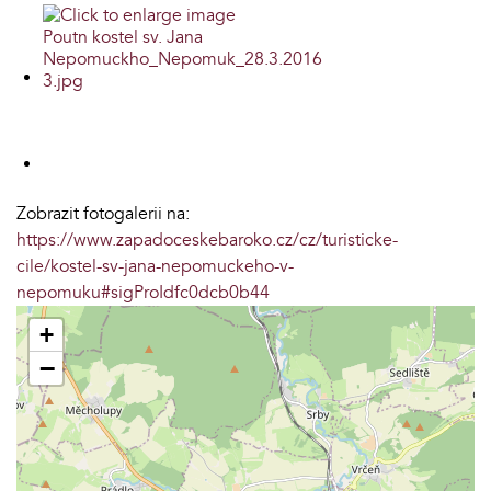
Zobrazit fotogalerii na:
https://www.zapadoceskebaroko.cz/cz/turisticke-
cile/kostel-sv-jana-nepomuckeho-v-
nepomuku#sigProIdfc0dcb0b44
+
−