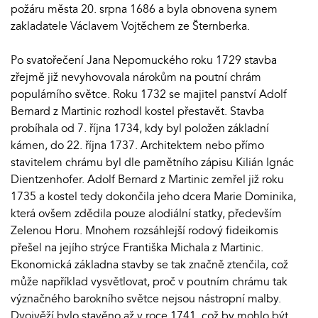
požáru města 20. srpna 1686 a byla obnovena synem
zakladatele Václavem Vojtěchem ze Šternberka.
Po svatořečení Jana Nepomuckého roku 1729 stavba
zřejmě již nevyhovovala nárokům na poutní chrám
populárního světce. Roku 1732 se majitel panství Adolf
Bernard z Martinic rozhodl kostel přestavět. Stavba
probíhala od 7. října 1734, kdy byl položen základní
kámen, do 22. října 1737. Architektem nebo přímo
stavitelem chrámu byl dle pamětního zápisu Kilián Ignác
Dientzenhofer. Adolf Bernard z Martinic zemřel již roku
1735 a kostel tedy dokončila jeho dcera Marie Dominika,
která ovšem zdědila pouze alodiální statky, především
Zelenou Horu. Mnohem rozsáhlejší rodový fideikomis
přešel na jejího strýce Františka Michala z Martinic.
Ekonomická základna stavby se tak značně ztenčila, což
může například vysvětlovat, proč v poutním chrámu tak
význačného barokního světce nejsou nástropní malby.
Dvojvěží bylo stavěno až v roce 1741, což by mohlo být