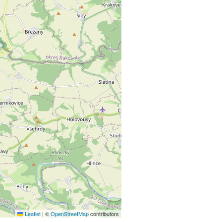
Leaflet
|
©
OpenStreetMap
contributors