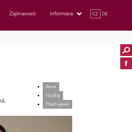
Zajímavosti
Informace
CZ
DE
Akce
Hudba
vá.
Plzeň sever