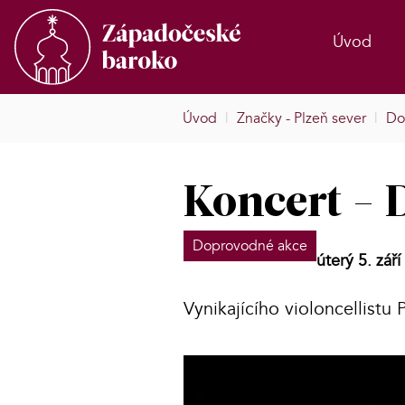
Úvod
Úvod
|
Značky - Plzeň sever
|
Do
Koncert -
Doprovodné akce
úterý 5. zář
Vynikajícího violoncellistu