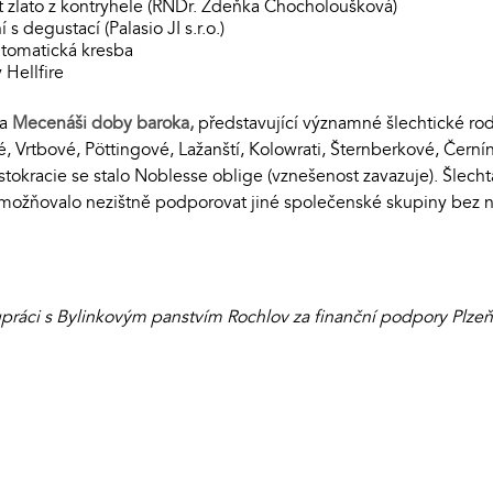
it zlato z kontryhele (RNDr. Zdeňka Chocholoušková)
 degustací (Palasio JI s.r.o.)
utomatická kresba
 Hellfire
va
Mecenáši doby baroka,
představující významné šlechtické ro
é, Vrtbové, Pöttingové, Lažanští, Kolowrati, Šternberkové, Čer
istokracie se stalo Noblesse oblige (vznešenost zavazuje). Šlech
umožňovalo nezištně podporovat jiné společenské skupiny bez ná
práci s Bylinkovým panstvím Rochlov za finanční podpory Plzeň