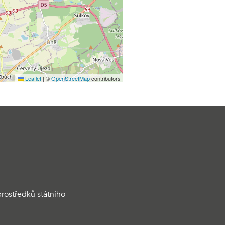
Leaflet
|
©
OpenStreetMap
contributors
rostředků státního