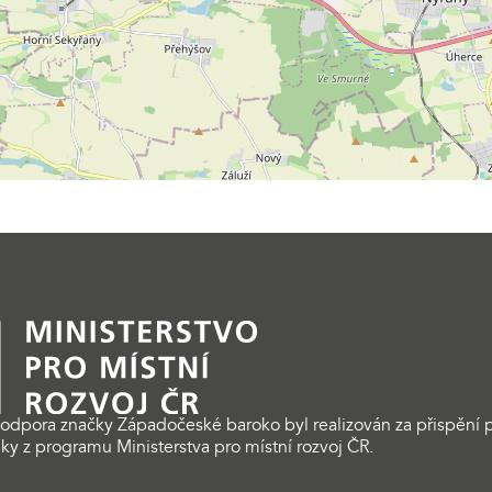
odpora značky Západočeské baroko byl realizován za přispění p
ky z programu Ministerstva pro místní rozvoj ČR.