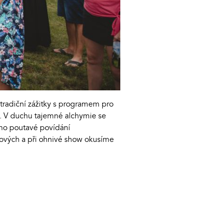
tradiční zážitky s programem pro
k. V duchu tajemné alchymie se
aveno poutavé povídání
nových a při ohnivé show okusíme