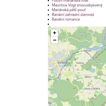
Poutní mariánská mše
Mauritius Vogt znovuobjevený
Mariánská pěší pouť
Barokní zahradní slavnost
Barokní romance
+
−