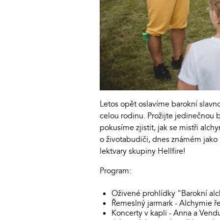
Letos opět oslavíme barokní slavn
celou rodinu. Prožijte jedinečnou
pokusíme zjistit, jak se mistři alch
o životabudiči, dnes známém jako
lektvary skupiny Hellfire!
Program:
Oživené prohlídky "Barokní al
Řemeslný jarmark - Alchymie ř
Koncerty v kapli - Anna a Vend