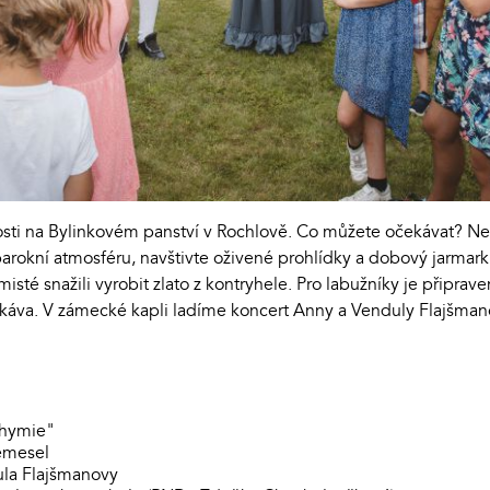
osti na Bylinkovém panství v Rochlově. Co můžete očekávat? Ne
 barokní atmosféru, navštivte oživené prohlídky a dobový jarmar
ymisté snažili vyrobit zlato z kontryhele. Pro labužníky je připr
 káva. V zámecké kapli ladíme koncert Anny a Venduly Flajšma
chymie"
emesel
ula Flajšmanovy