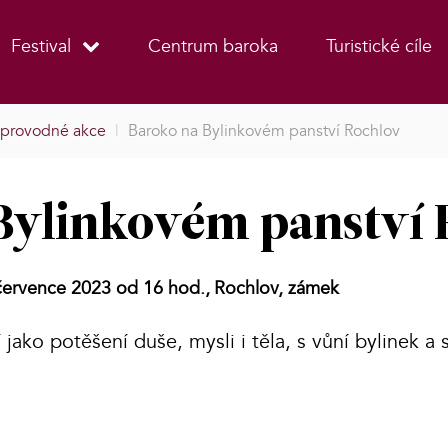
Festival
Centrum baroka
Turistické cíle
provodné akce
|
Baroko na Bylinkovém panství Rochlov
Bylinkovém panství 
července 2023 od 16 hod.,
Rochlov, zámek
jako potěšení duše, mysli i těla, s vůní bylinek a 