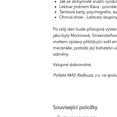
Jak se alchymisté snažili vyrob
Lektvar jménem Káva - povídání s
Tarotové karty, psychografie, a
Ohnivá show - Lektvary skupiny
Po celý den bude přístupná výsta
jako byly Morzinové, Sinzendorfov
mottem výstavy přibližující svět ar
mecenáše, protože její bohatství 
odměny.
Vstupné dobrovolné.
Pořádá MAS Radbuza, z.s. ve spolu
Související položky