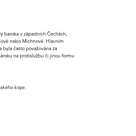
dy baroka v západních Čechách,
nínové nebo Michnové. Hlavním
ta byla často považována za
roku na protislužbu či jinou formu
ského kraje.