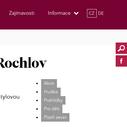
Zajímavosti
Informace
CZ
DE
Rochlov
Akce
Hudba
stylovou
Prohlídky
Pro děti
Plzeň sever