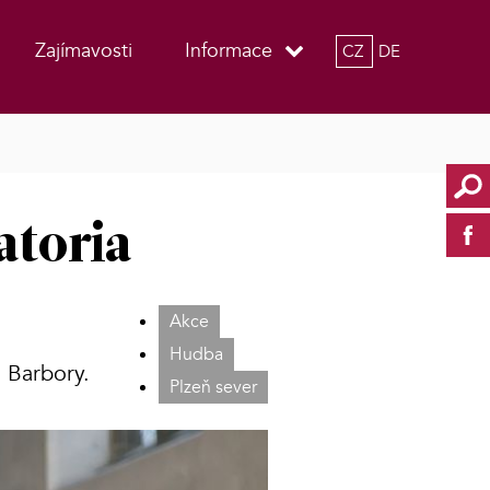
Zajímavosti
Informace
CZ
DE
atoria
Akce
Hudba
. Barbory.
Plzeň sever