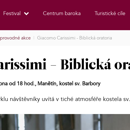
Festival
Centrum baroka
Turistické cíle
provodné akce
|
Giacomo Carissimi - Biblická oratoria
issimi - Biblická or
rpna od 18 hod.,
Manětín, kostel sv. Barbory
klu návštěvníky uvítá v tiché atmosféře kostela sv