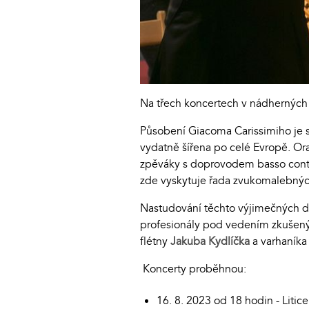
Na třech koncertech v nádherných
Působení Giacoma Carissimiho je 
vydatně šířena po celé Evropě. Ora
zpěváky s doprovodem basso continu
zde vyskytuje řada zvukomalebných
Nastudování těchto výjimečných děl
profesionály pod vedením zkušený
flétny
Jakuba Kydlíčka
a varhaníka
Koncerty proběhnou:
16. 8. 2023 od 18 hodin - Litice,