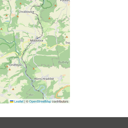
Leaflet
|
©
OpenStreetMap
contributors