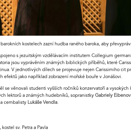
 barokních kostelech zazní hudba raného baroka, aby převypráv
spojeno s jezuitským vzdělávacím institutem Collegium germani
toria jsou vyprávěním známých biblických příběhů, které Carissi
a. V jednotlivých dílech se projevuje nejen Carissimiho cit pr
 efektů jako například zobrazení mořské bouře v Jonášovi.
 se věnovali studenti vyšších ročníků konzervatoří a vysokých š
ch lektorů a známých hudebníků, sopranistky
Gabriely Eibeno
 a cembalisty
Lukáše Vendla
.
 kostel sv. Petra a Pavla