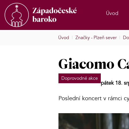
Úvod
Úvod
|
Značky - Plzeň sever
|
Do
Giacomo Car
Doprovodné akce
pátek 18. s
Poslední koncert v rámci cy