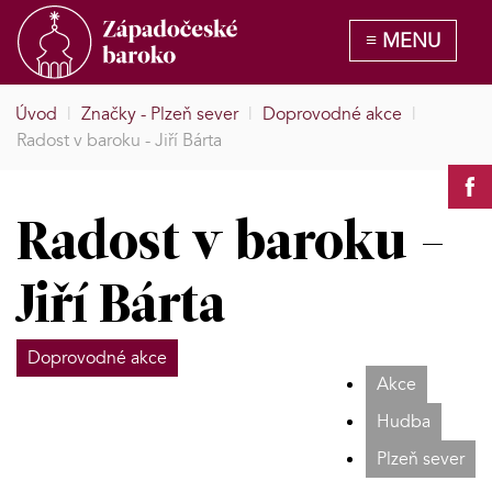
Úvod
|
Značky - Plzeň sever
|
Doprovodné akce
|
Radost v baroku - Jiří Bárta
Radost v baroku -
Jiří Bárta
Doprovodné akce
Akce
Hudba
Plzeň sever