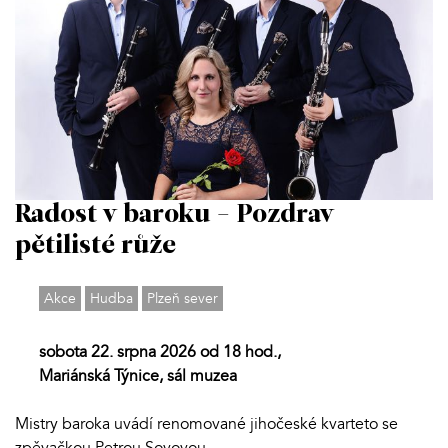
Radost v baroku - Pozdrav
pětilisté růže
Akce
Hudba
Plzeň sever
sobota 22. srpna 2026 od 18 hod.,
Mariánská Týnice, sál muzea
Mistry baroka uvádí renomované jihočeské kvarteto se
zpěvačkou Petrou Sovovou.