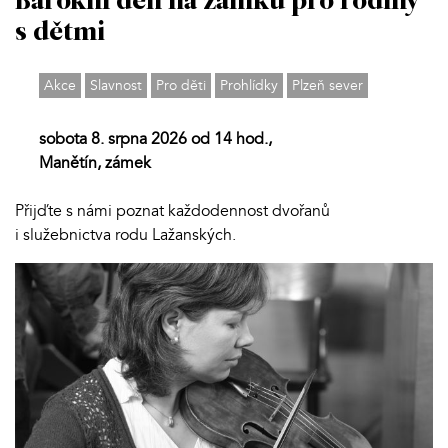
Barokní den na zámku pro rodiny
s dětmi
Akce
Slavnost
Pro děti
Prohlídky
Plzeň sever
sobota 8. srpna 2026 od 14 hod.,
Manětín, zámek
Přijďte s námi poznat každodennost dvořanů
i služebnictva rodu Lažanských.