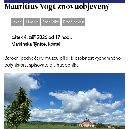
Mauritius Vogt znovuobjevený
Akce
Hudba
Prohlídky
Plzeň sever
pátek 4. září 2026 od 17 hod.,
Mariánská Týnice, kostel
Barokní podvečer v muzeu přiblíží osobnost významného
polyhistora, spisovatele a hudebníka.