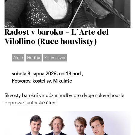
Radost v baroku - L´Arte del
Vilollino (Ruce houslisty)
Akce
Hudba
Plzeň sever
sobota 8. srpna 2026, od 18 hod.,
Potvorov, kostel sv. Mikuláše
Skvosty barokní virtuózní hudby pro dvoje sólové housle
doprovází autorské čtení.