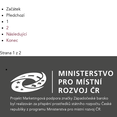
Začátek
Předchozí
1
2
Následující
Konec
Strana 1 z 2
Projekt Marketingová podpora značky Západočeské baroko
byl realizován za přispění prostředků státního rozpočtu České
republiky z programu Ministerstva pro místní rozvoj ČR.