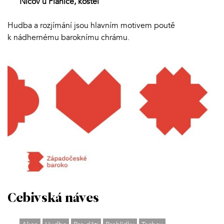
Nicov u Plánice, kostel
Hudba a rozjímání jsou hlavním motivem poutě
k nádhernému baroknímu chrámu.
Cebivská náves