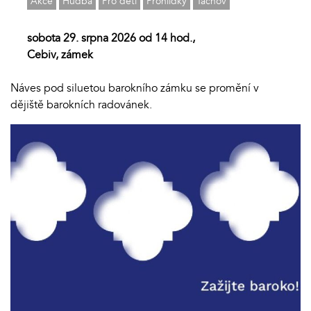
Akce
Hudba
Pro děti
Prohlídky
Tachov
sobota 29. srpna 2026 od 14 hod.,
Cebiv, zámek
Náves pod siluetou barokního zámku se promění v
dějiště barokních radovánek.