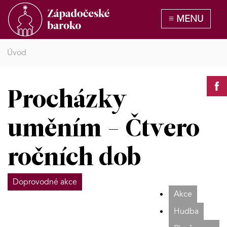
Úvod
Procházky
uměním - Čtvero
ročních dob
Doprovodné akce
Akce
Hudba