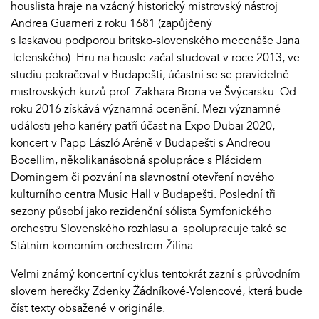
houslista hraje na vzácný historický mistrovský nástroj
Andrea Guarneri z roku 1681 (zapůjčený
s laskavou podporou britsko-slovenského mecenáše Jana
Telenského). Hru na housle začal studovat v roce 2013, ve
studiu pokračoval v Budapešti, účastní se se pravidelně
mistrovských kurzů prof. Zakhara Brona ve Švýcarsku. Od
roku 2016 získává významná ocenění. Mezi významné
události jeho kariéry patří účast na Expo Dubai 2020,
koncert v Papp László Aréně v Budapešti s Andreou
Bocellim, několikanásobná spolupráce s Plácidem
Domingem či pozvání na slavnostní otevření nového
kulturního centra Music Hall v Budapešti. Poslední tři
sezony působí jako rezidenční sólista Symfonického
orchestru Slovenského rozhlasu a spolupracuje také se
Státním komorním orchestrem Žilina.
Velmi známý koncertní cyklus tentokrát zazní s průvodním
slovem herečky Zdenky Žádníkové-Volencové, která bude
číst texty obsažené v originále.