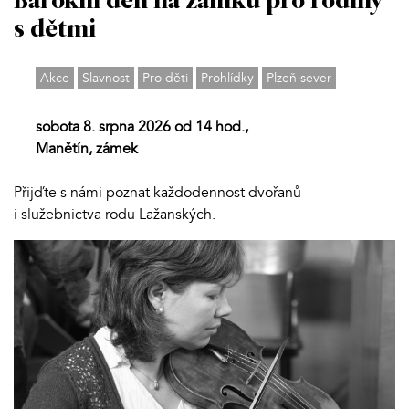
Barokní den na zámku pro rodiny
s dětmi
Akce
Slavnost
Pro děti
Prohlídky
Plzeň sever
sobota 8. srpna 2026 od 14 hod.,
Manětín, zámek
Přijďte s námi poznat každodennost dvořanů
i služebnictva rodu Lažanských.