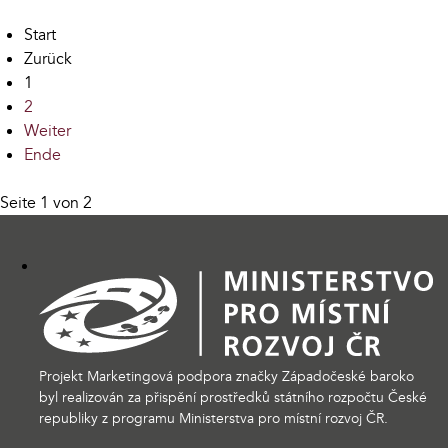
Start
Zurück
1
2
Weiter
Ende
Seite 1 von 2
Projekt Marketingová podpora značky Západočeské baroko
byl realizován za přispění prostředků státního rozpočtu České
republiky z programu Ministerstva pro místní rozvoj ČR.