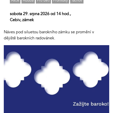
Akce
Hudba
Pro děti
Prohlídky
Tachov
sobota 29. srpna 2026 od 14 hod.,
Cebiv, zámek
Náves pod siluetou barokního zámku se promění v
dějiště barokních radovánek.