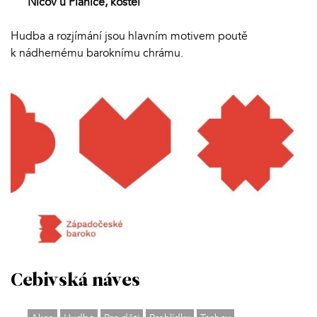
Nicov u Plánice, kostel
Hudba a rozjímání jsou hlavním motivem poutě
k nádhernému baroknímu chrámu.
Cebivská náves