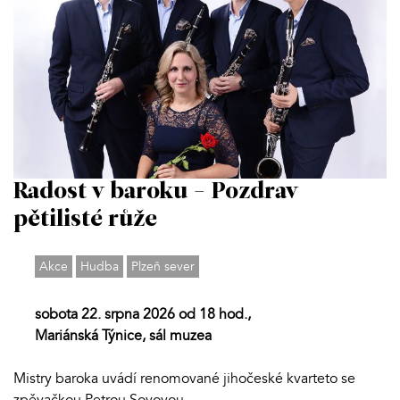
Radost v baroku - Pozdrav
pětilisté růže
Akce
Hudba
Plzeň sever
sobota 22. srpna 2026 od 18 hod.,
Mariánská Týnice, sál muzea
Mistry baroka uvádí renomované jihočeské kvarteto se
zpěvačkou Petrou Sovovou.