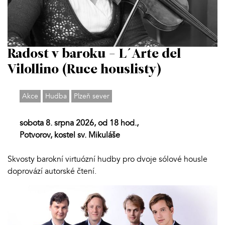
Radost v baroku - L´Arte del
Vilollino (Ruce houslisty)
Akce
Hudba
Plzeň sever
sobota 8. srpna 2026, od 18 hod.,
Potvorov, kostel sv. Mikuláše
Skvosty barokní virtuózní hudby pro dvoje sólové housle
doprovází autorské čtení.