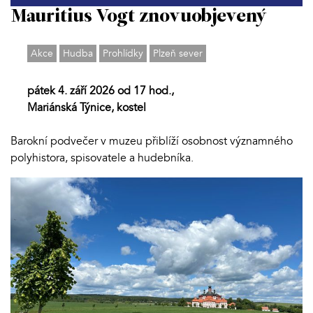
Mauritius Vogt znovuobjevený
Akce
Hudba
Prohlídky
Plzeň sever
pátek 4. září 2026 od 17 hod.,
Mariánská Týnice, kostel
Barokní podvečer v muzeu přiblíží osobnost významného
polyhistora, spisovatele a hudebníka.