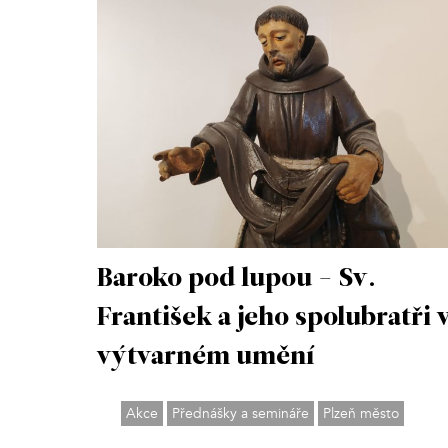
Baroko pod lupou - Sv.
František a jeho spolubratři 
výtvarném umění
Akce
Přednášky a semináře
Plzeň město