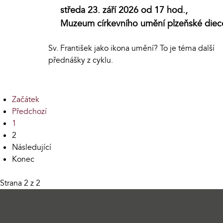
středa 23. září 2026 od 17 hod.,
Muzeum církevního umění plzeňské diec
Sv. František jako ikona umění? To je téma další
přednášky z cyklu.
Začátek
Předchozí
1
2
Následující
Konec
Strana 2 z 2