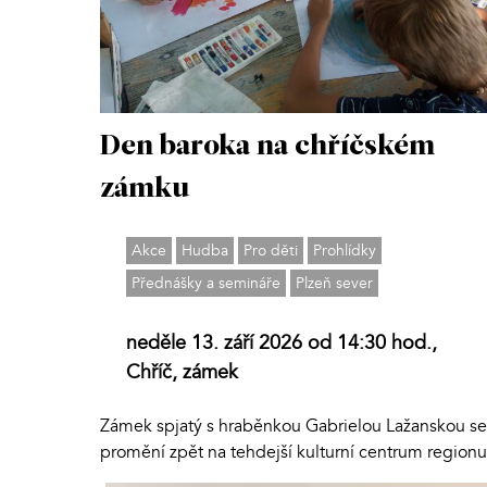
Den baroka na chříčském
zámku
Akce
Hudba
Pro děti
Prohlídky
Přednášky a semináře
Plzeň sever
neděle 13. září 2026 od 14:30 hod.,
Chříč, zámek
Zámek spjatý s hraběnkou Gabrielou Lažanskou se
promění zpět na tehdejší kulturní centrum region