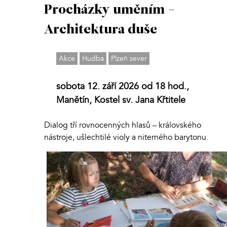
Procházky uměním -
Architektura duše
Akce
Hudba
Plzeň sever
sobota 12. září 2026 od 18 hod.,
Manětín, Kostel sv. Jana Křtitele
Dialog tří rovnocenných hlasů – královského
nástroje, ušlechtilé violy a niterného barytonu.