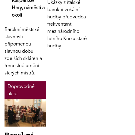
Kašperské
Ukázky z italské
Hory, náměstí a
barokní vokální
okolí
hudby předvedou
frekventanti
Barokní městské
mezinárodního
slavnosti
letního Kurzu staré
připomenou
hudby.
slavnou dobu
zdejších skláren a
řemeslné umění
starých mistrů.
Doprovodné
akce