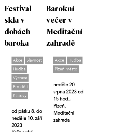
Festival
Barokní
skla v
večer v
dobách
Meditační
baroka
zahradě
Akce
Slavnost
Akce
Hudba
Hudba
Plzeň město
Výstava
neděle 20.
Pro děti
srpna 2023 od
Klatovy
15 hod.,
Plzeň,
od pátku 8. do
Meditační
neděle 10. září
zahrada
2023