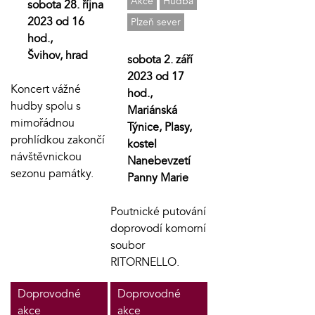
Akce
Hudba
sobota 28. října
2023 od 16
Plzeň sever
hod.,
Švihov, hrad
sobota 2. září
2023 od 17
Koncert vážné
hod.,
hudby spolu s
Mariánská
mimořádnou
Týnice, Plasy,
prohlídkou zakončí
kostel
návštěvnickou
Nanebevzetí
sezonu památky.
Panny Marie
Poutnické putování
doprovodí komorní
soubor
RITORNELLO.
Doprovodné
Doprovodné
akce
akce