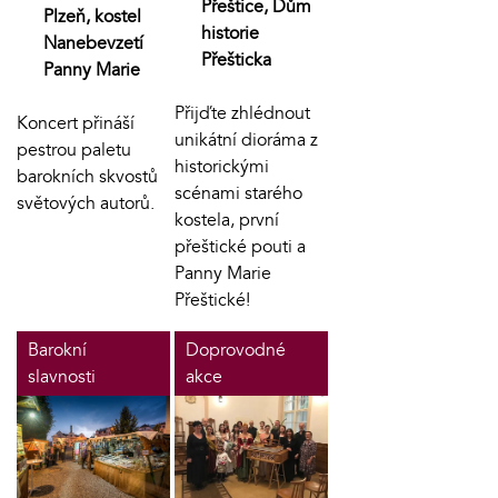
Přeštice, Dům
Plzeň, kostel
historie
Nanebevzetí
Přešticka
Panny Marie
Přijďte zhlédnout
Koncert přináší
unikátní dioráma z
pestrou paletu
historickými
barokních skvostů
scénami starého
světových autorů.
kostela, první
přeštické pouti a
Panny Marie
Přeštické!
Barokní
Doprovodné
slavnosti
akce