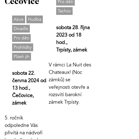
Čečovice
Pro děti
Tachov
Akce
Hudba
sobota 28. října
Divadlo
2023 od 18
Pro děti
hod.,
Prohlídky
Trpísty, zámek
Plzeň jih
V rámci La Nuit des
Chateaux! (Noc
sobota 22.
zámků) se
června 2024 od
veřejnosti otevře a
13 hod.,
rozsvítí barokní
Čečovice,
zámek Trpísty.
zámek
5. ročník
odpoledne Vás
přivítá na nádvoří