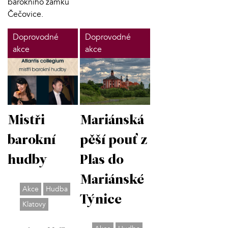
barokního zámku
Čečovice.
Doprovodné
Doprovodné
akce
akce
Mistři
Mariánská
barokní
pěší pouť z
hudby
Plas do
Mariánské
Akce
Hudba
Týnice
Klatovy