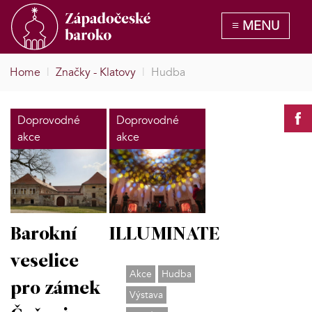
Home
|
Značky - Klatovy
|
Hudba
Doprovodné
Doprovodné
akce
akce
ILLUMINATE
Barokní
veselice
Akce
Hudba
pro zámek
Výstava