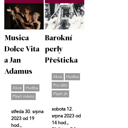
Musica
Barokní
Dolce Vita
perly
a Jan
Přešticka
Adamus
Akce
Hudba
Pro děti
Akce
Hudba
Plzeň jih
Plzeň město
sobota 12.
středa 30. srpna
srpna 2023 od
2023 od 19
14 hod.,
hod.,