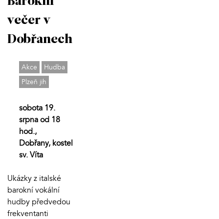
Barokní
večer v
Dobřanech
Akce
Hudba
Plzeň jih
sobota 19.
srpna od 18
hod.,
Dobřany, kostel
sv. Víta
Ukázky z italské
barokní vokální
hudby předvedou
frekventanti