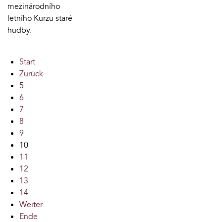
mezinárodního
letního Kurzu staré
hudby.
Start
Zurück
5
6
7
8
9
10
11
12
13
14
Weiter
Ende