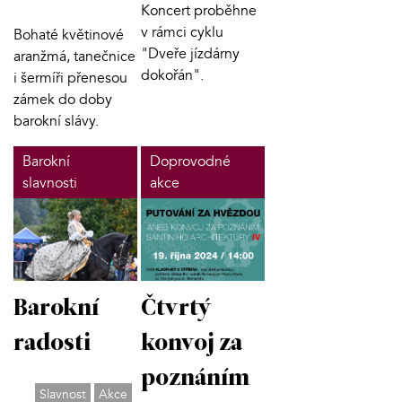
Koncert proběhne
v rámci cyklu
Bohaté květinové
"Dveře jízdárny
aranžmá, tanečnice
dokořán".
i šermíři přenesou
zámek do doby
barokní slávy.
Barokní
Doprovodné
slavnosti
akce
Barokní
Čtvrtý
radosti
konvoj za
poznáním
Slavnost
Akce