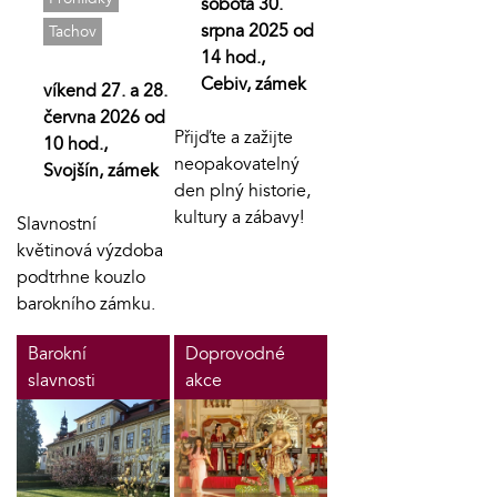
sobota 30.
srpna 2025 od
Tachov
14 hod.,
Cebiv, zámek
víkend 27. a 28.
června 2026 od
Přijďte a zažijte
10 hod.,
neopakovatelný
Svojšín, zámek
den plný historie,
kultury a zábavy!
Slavnostní
květinová výzdoba
podtrhne kouzlo
barokního zámku.
Barokní
Doprovodné
slavnosti
akce