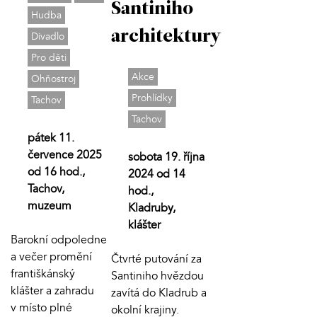
Santiniho
Hudba
architektury
Divadlo
Pro děti
Akce
Ohňostroj
Prohlídky
Tachov
Tachov
pátek 11.
července 2025
sobota 19. října
od 16 hod.,
2024 od 14
Tachov,
hod.,
muzeum
Kladruby,
klášter
Barokní odpoledne
a večer promění
Čtvrté putování za
františkánský
Santiniho hvězdou
klášter a zahradu
zavítá do Kladrub a
v místo plné
okolní krajiny.