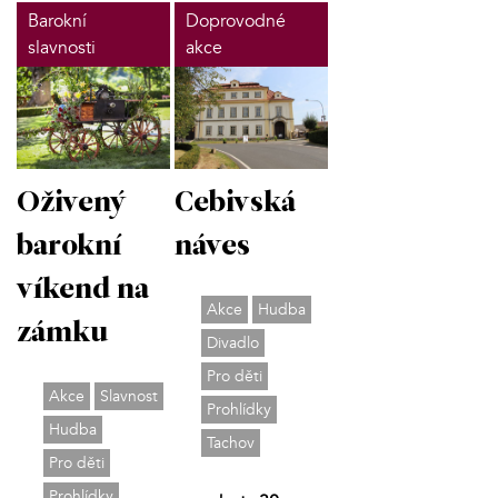
Barokní
Doprovodné
slavnosti
akce
Oživený
Cebivská
barokní
náves
víkend na
Akce
Hudba
zámku
Divadlo
Pro děti
Akce
Slavnost
Prohlídky
Hudba
Tachov
Pro děti
Prohlídky