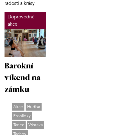
radosti a krásy.
Doprovodné
akce
Barokní
víkend na
zámku
Akce
Hudba
Prohlídky
Tanec
Výstava
Tachov