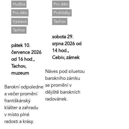
Hudba
Pro děti
Pro děti
Prohlídky
Výstava
Tachov
Tachov
sobota 29.
srpna 2026 od
pátek 10.
14 hod.,
července 2026
Cebiv, zámek
od 16 hod.,
Tachov,
Náves pod siluetou
muzeum
barokního zámku
se promění v
Barokní odpoledne
dějiště barokních
a večer promění
radovánek.
františkánský
klášter a zahradu
v místo plné
radosti a krásy.