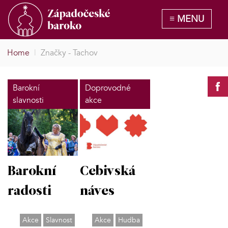
Home
|
Značky - Tachov
Barokní
Doprovodné
slavnosti
akce
Barokní
Cebivská
radosti
náves
Akce
Slavnost
Akce
Hudba