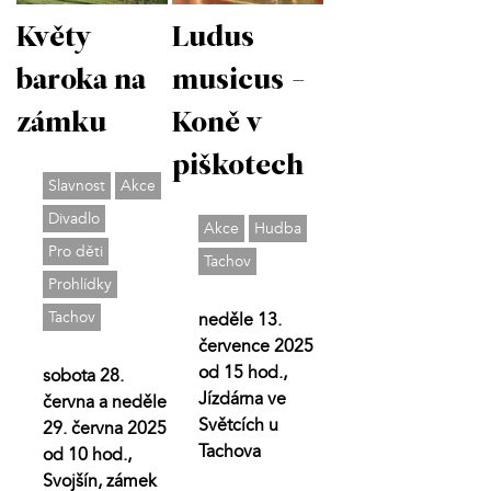
Květy
Ludus
baroka na
musicus -
zámku
Koně v
piškotech
Slavnost
Akce
Divadlo
Akce
Hudba
Pro děti
Tachov
Prohlídky
Tachov
neděle 13.
července 2025
od 15 hod.,
sobota 28.
Jízdárna ve
června a neděle
Světcích u
29. června 2025
Tachova
od 10 hod.,
Svojšín, zámek