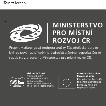
Teinitz lernen.
Projekt Marketingová podpora značky Západočeské baroko
byl realizován za přispění prostředků státního rozpočtu České
republiky z programu Ministerstva pro místní rozvoj ČR.